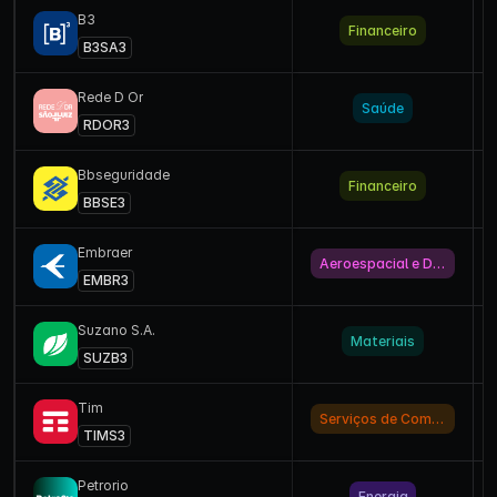
B3
Financeiro
B3SA3
Rede D Or
Saúde
RDOR3
Bbseguridade
Financeiro
BBSE3
Embraer
Aeroespacial e Defesa
EMBR3
Suzano S.a.
Materiais
SUZB3
Tim
Serviços de Comunicação
TIMS3
Petrorio
Energia