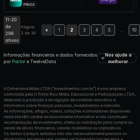
PRIO3
11-20
de
Página
«
1
2
3
4
5
...
10
2 de 30
296
ativos
Informações financeiras e dados fornecidos
Nos ajude a
por
Partnr
e TwelveData
melhorar
A Dinheirama Mídia LTDA (“Investimentos.com.br”) é uma empresa
controlada pela O Primo Rico Mídia, Educacional e Participações LTDA.,
dedicada à produção e divulgação de conteúdo educativo e
informativo sobre finanças pessoais, investimentos e mercado.
As informações, artigos, vídeos, cotações e simuladores disponíveis
neste site têm caráter exclusivamente informativo e não constituem
recomendação de investimento, oferta ou solicitação para compra ou
venda de ativos financeiros, valores mobiliários ou criptoativos.
Os dados e preços exibidos não são necessariamente precisos ou
atualizados em tempo real, podem ser fornecidos por terceiros e,