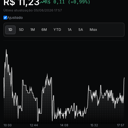
R$ 11,23
R$ 0,11 (+0,99%)
Última atualização 05/08/2026 17:57
Ajustado
1D
5D
1M
6M
YTD
1A
5A
Max