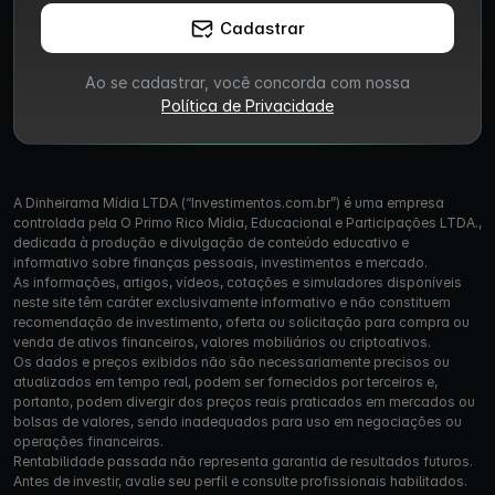
Cadastrar
Ao se cadastrar, você concorda com nossa
Política de Privacidade
A Dinheirama Mídia LTDA (“Investimentos.com.br”) é uma empresa
controlada pela O Primo Rico Mídia, Educacional e Participações LTDA.,
dedicada à produção e divulgação de conteúdo educativo e
informativo sobre finanças pessoais, investimentos e mercado.
As informações, artigos, vídeos, cotações e simuladores disponíveis
neste site têm caráter exclusivamente informativo e não constituem
recomendação de investimento, oferta ou solicitação para compra ou
venda de ativos financeiros, valores mobiliários ou criptoativos.
Os dados e preços exibidos não são necessariamente precisos ou
atualizados em tempo real, podem ser fornecidos por terceiros e,
portanto, podem divergir dos preços reais praticados em mercados ou
bolsas de valores, sendo inadequados para uso em negociações ou
operações financeiras.
Rentabilidade passada não representa garantia de resultados futuros.
Antes de investir, avalie seu perfil e consulte profissionais habilitados.