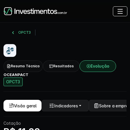
OPCT3
Evolução
Resumo Técnico
Resultados
OCEANPACT
OPCT3
Visão geral
Indicadores
Sobre a empre
Cotação