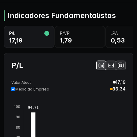
Indicadores Fundamentalistas
P/L
P/VP
LPA
17,19
1,79
0,53
P/L
17,19
Valor Atual
36,34
Média da Empresa