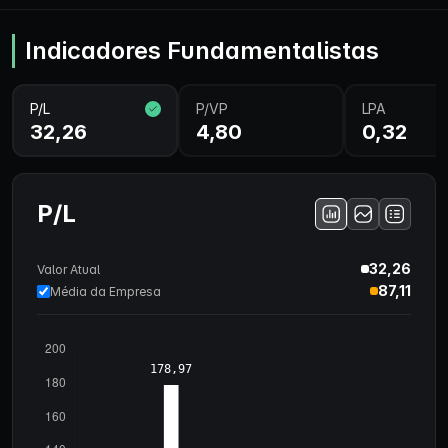
Indicadores Fundamentalistas
P/L
P/VP
LPA
32,26
4,80
0,32
P/L
32,26
Valor Atual
87,11
Média da Empresa