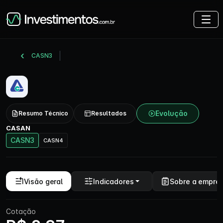
CASN3
Evolução
Resumo Técnico
Resultados
CASAN
CASN3
CASN4
Visão geral
Indicadores
Sobre a empre
Cotação