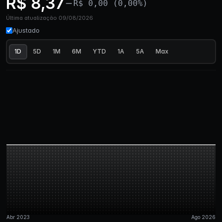
R$ 8,37
R$ 0,00 (0,00%)
Última atualização 09/08/2026
Ajustado
1D
5D
1M
6M
YTD
1A
5A
Max