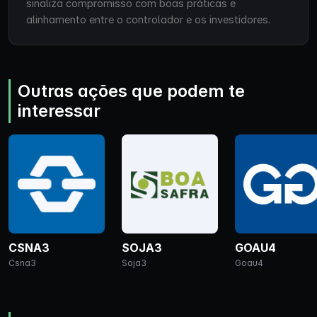
sinaliza compromisso com boas práticas e
alinhamento entre o controlador e os investidores.
Outras ações que podem te
interessar
CSNA3
SOJA3
GOAU4
Csna3
Soja3
Goau4