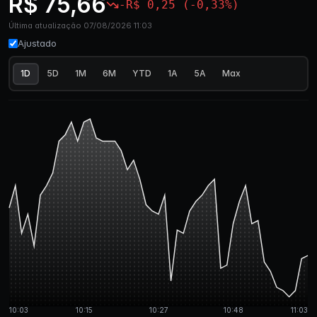
R$ 75,66
-R$ 0,25 (-0,33%)
Última atualização 07/08/2026 11:03
Ajustado
1D
5D
1M
6M
YTD
1A
5A
Max