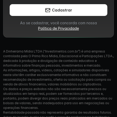
Cadastrar
Ao se cadastrar, você concorda com nossa
Política de Privacidade
A Dinheirama Mídia LTDA (“Investimentos.com.br”) é uma empresa
controlada pela O Primo Rico Mídia, Educacional e Participações LTDA.,
dedicada à produção e divulgação de conteúdo educativo e
informativo sobre finanças pessoais, investimentos e mercado.
As informações, artigos, vídeos, cotações e simuladores disponíveis
neste site têm caráter exclusivamente informativo e não constituem
recomendação de investimento, oferta ou solicitação para compra ou
venda de ativos financeiros, valores mobiliários ou criptoativos.
Os dados e preços exibidos não são necessariamente precisos ou
atualizados em tempo real, podem ser fornecidos por terceiros e,
portanto, podem divergir dos preços reais praticados em mercados ou
bolsas de valores, sendo inadequados para uso em negociações ou
operações financeiras.
Rentabilidade passada não representa garantia de resultados futuros.