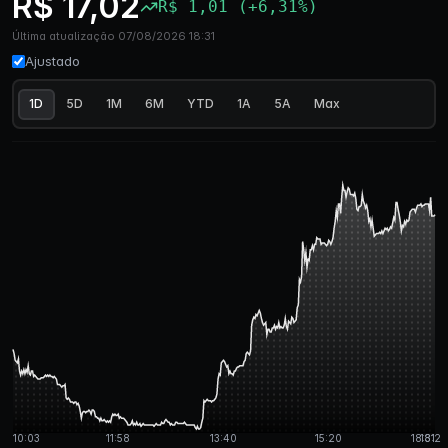
R$ 17,02
R$ 1,01 (+6,31%)
Última atualização 07/08/2026 18:31
Ajustado
1D
5D
1M
6M
YTD
1A
5A
Max