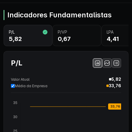
Indicadores Fundamentalistas
P/L
P/VP
LPA
5,82
0,67
4,41
P/L
5,82
Valor Atual
33,76
Média da Empresa