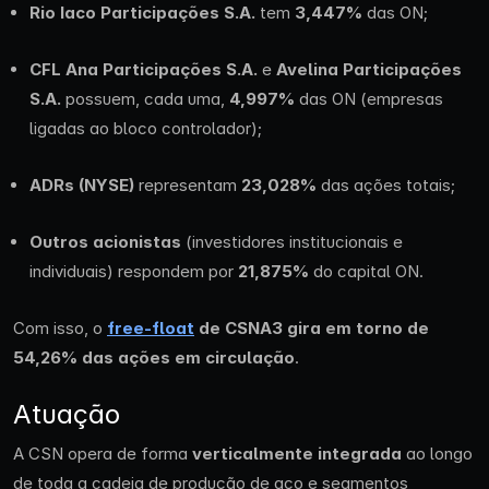
Rio Iaco Participações S.A.
tem
3,447%
das ON;
CFL Ana Participações S.A.
e
Avelina Participações
S.A.
possuem, cada uma,
4,997%
das ON (empresas
ligadas ao bloco controlador);
ADRs (NYSE)
representam
23,028%
das ações totais;
Outros acionistas
(investidores institucionais e
individuais) respondem por
21,875%
do capital ON.
Com isso, o
free-float
de CSNA3 gira em torno de
54,26% das ações em circulação
.
Atuação
A CSN opera de forma
verticalmente integrada
ao longo
de toda a cadeia de produção de aço e segmentos