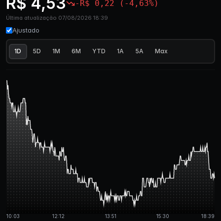
R$ 4,53
-R$ 0,22 (-4,63%)
Última atualização 07/08/2026 18:39
Ajustado
1D
5D
1M
6M
YTD
1A
5A
Max