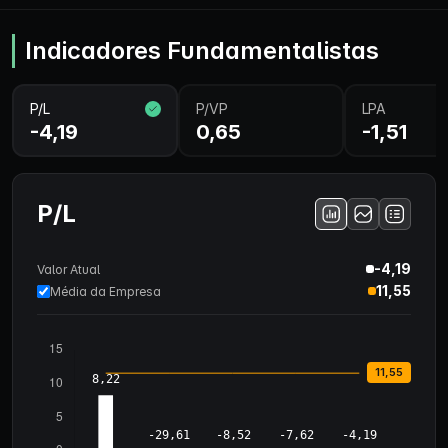
Indicadores Fundamentalistas
P/L
P/VP
LPA
-4,19
0,65
-1,51
P/L
-4,19
Valor Atual
11,55
Média da Empresa