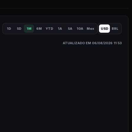
1D
5D
1M
6M
YTD
1A
5A
10A
Max
USD
BRL
ATUALIZADO EM 06/08/2026 11:53