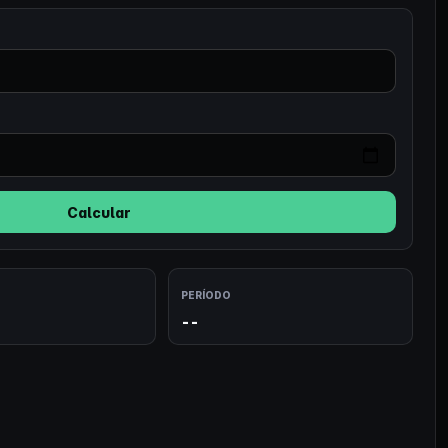
Calcular
PERÍODO
--