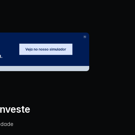
investe
idade