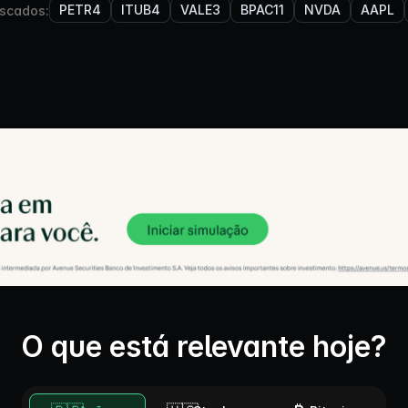
PETR4
ITUB4
VALE3
BPAC11
NVDA
AAPL
scados:
O que está relevante hoje?