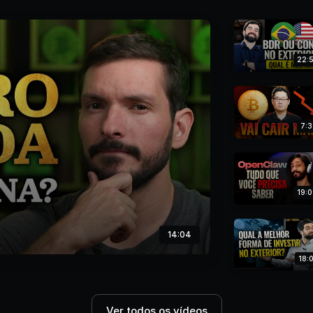
22:
7:
19:
14:04
18:
Ver todos os vídeos