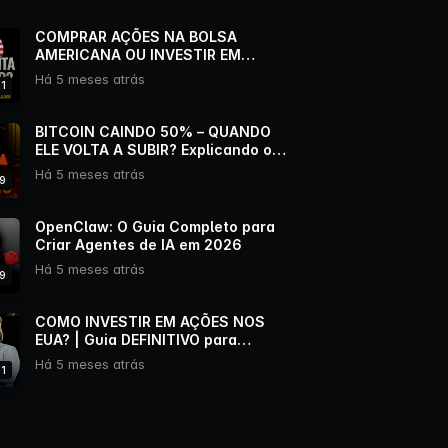
COMPRAR AÇÕES NA BOLSA
AMERICANA OU INVESTIR EM
BDRs? (Minha opinião sincera)
Há 5 meses atrás
51
BITCOIN CAINDO 50% – QUANDO
ELE VOLTA A SUBIR? Explicando o
CICLO DO BTC
Há 5 meses atrás
39
OpenClaw: O Guia Completo para
Criar Agentes de IA em 2026
Há 5 meses atrás
09
COMO INVESTIR EM AÇÕES NOS
EUA? | Guia DEFINITIVO para
Brasileiros
Há 5 meses atrás
01