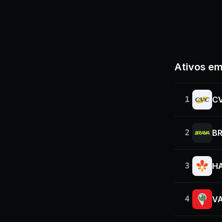
Ativos em
1
C
2
B
3
H
4
V