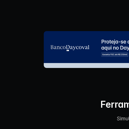
Ferram
Simu