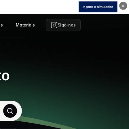
×
os
Materiais
Siga-nos
to