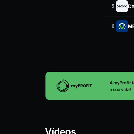
5
D
6
M
Vídeos