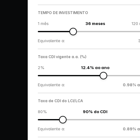
TEMPO DE INVESTIMENTO
1 mês
36 meses
120
Equivalente a:
Taxa CDI vigente a.a. (%)
2%
12.4% ao ano
Equivalente a:
0.98% 
Taxa de CDI do LCI/LCA
80%
90% do CDI
Equivalente a:
0.89% 