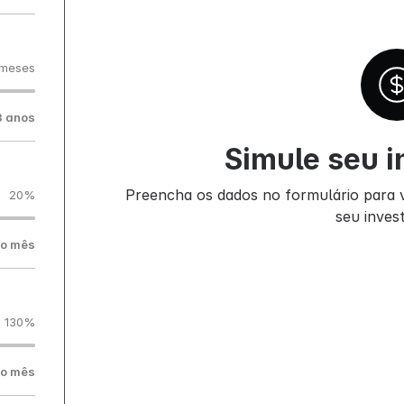
 meses
3 anos
Simule seu i
Preencha os dados no formulário para v
20%
seu inves
ao mês
130%
ao mês