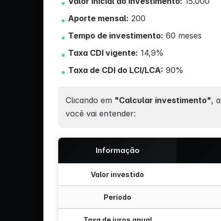
Valor inicial do investimento:
15.000
Aporte mensal:
200
Tempo de investimento:
60 meses
Taxa CDI vigente:
14,9%
Taxa de CDI do LCI/LCA:
90%
Clicando em
"Calcular investimento"
, 
você vai entender:
Informação
Valor investido
Período
Taxa de juros anual