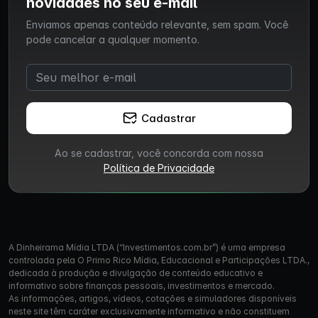
novidades no seu e-mail
Enviamos apenas conteúdo relevante, sem spam. Você
pode cancelar a qualquer momento.
Cadastrar
Ao se cadastrar, você concorda com nossa
Política de Privacidade
A Dinheirama Mídia LTDA (“Investimentos.com.br”) é uma empresa
controlada pela O Primo Rico Mídia, Educacional e Participações LTDA.,
dedicada à produção e divulgação de conteúdo educativo e
informativo sobre finanças pessoais, investimentos e mercado.
As informações, artigos, vídeos, cotações e simuladores disponíveis
neste site têm caráter exclusivamente informativo e não constituem