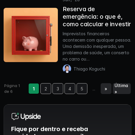
Reserva de
emergência: o que é,
como calcular e investir
Imprevistos financeiros
acontecem com qualquer pessoa.
Uma demissão inesperada, um
problema de saúde, um conserto
no carro ou…
Thiago Koguchi
Última
Página 1
1
2
3
4
5
...
»
de 6
»
Fique por dentro e receba