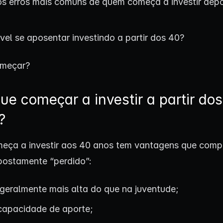
os erros mais comuns de quem começa a investir dep
vel se aposentar investindo a partir dos 40?
meçar?
ue começar a investir a partir do
?
eça a investir aos 40 anos tem vantagens que com
postamente “perdido”:
geralmente mais alta do que na juventude;
capacidade de aporte;