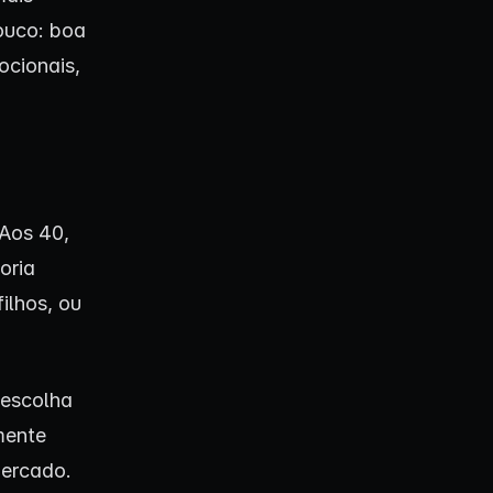
pouco: boa
ocionais,
 Aos 40,
oria
filhos, ou
 escolha
mente
mercado.