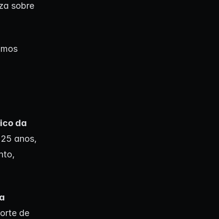
eza sobre
Vamos
ico da
 25 anos,
nto,
a
orte de