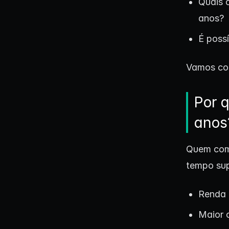
Quais 
anos?
É possí
Vamos co
Por q
anos
Quem com
tempo su
Renda 
Maior 