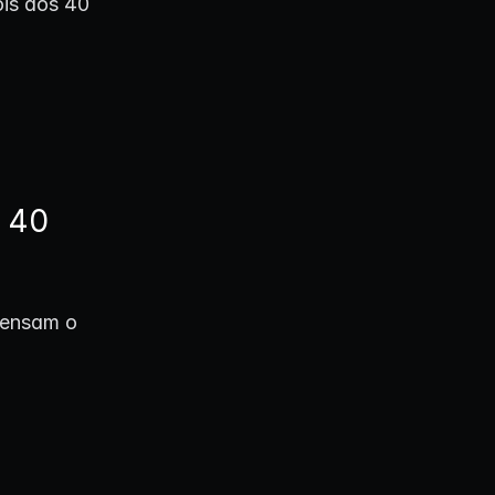
ois dos 40
s 40
pensam o