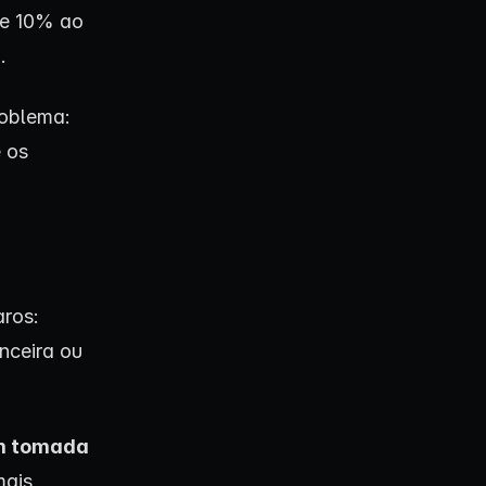
de 10% ao
.
roblema:
 os
ros:
nceira ou
om tomada
mais