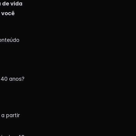
 de vida
 você
conteúdo
s 40 anos?
a partir