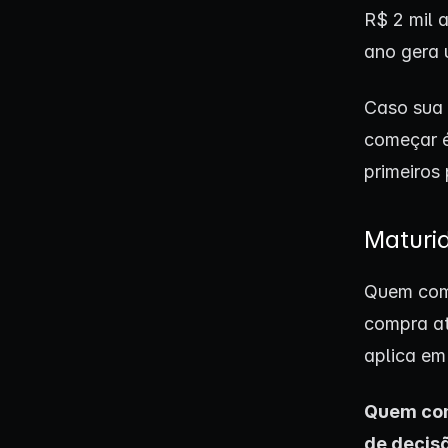
R$ 2 mil 
ano gera 
Caso sua 
começar é
primeiros
Maturi
Quem come
compra at
aplica em
Quem com
de decis