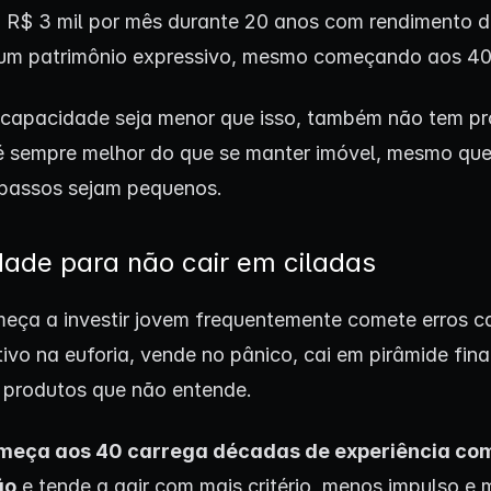
a R$ 3 mil por mês durante 20 anos com rendimento 
um patrimônio expressivo, mesmo começando aos 40
capacidade seja menor que isso, também não tem p
 sempre melhor do que se manter imóvel, mesmo que
 passos sejam pequenos.
dade para não cair em ciladas
ça a investir jovem frequentemente comete erros ca
ivo na euforia, vende no pânico, cai em pirâmide fina
 produtos que não entende.
eça aos 40 carrega décadas de experiência c
ão
e tende a agir com mais critério, menos impulso e 