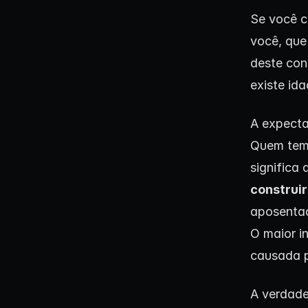
Se você c
você, que 
deste con
existe id
A expecta
Quem tem 
significa
construi
aposentad
O maior i
causada p
A verdade