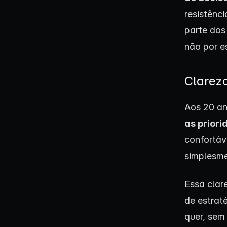
resistênc
parte dos
não por e
Clareza
Aos 20 an
as prior
confortáv
simplesme
Essa clar
de estrat
quer, sem