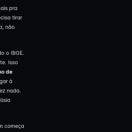
ais pra
cisa tirar
a, não
do o IBGE.
e. Isso
po de
egar à
ez nada.
lisia
em começa