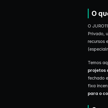
O qu
O JURO11 
Privado,
recursos 
(especia
Temos aq
projetos 
fechado e
fixa ince
para o co