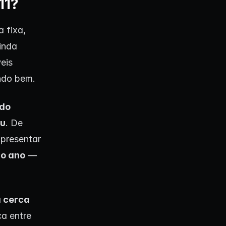
11?
 fixa,
inda
eis
ndo bem.
do
iu
. De
presentar
ao ano
—
 cerca
ca entre