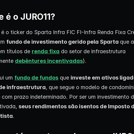
e é o JURO11?
é o ticker do Sparta Infra FIC FI-Infra Renda Fixa Cr
 um
fundo de investimento gerido pela Sparta
que a
em títulos de
renda fixa
do setor de infraestrutura
lmente
debêntures incentivadas
).
ui um
fundo de fundos
que
investe em ativos ligad
de infraestrutura
, que segue o modelo de condomín
 com prazo indeterminado. Por ser um investimento 
ntivada,
seus rendimentos são isentos de Imposto 
tista
.