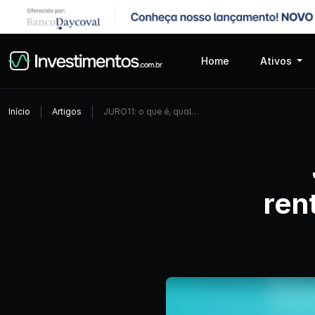
Home
Ativos
Início
Artigos
JURO11: o que é, qual…
ren