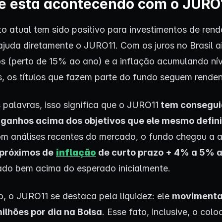
e está acontecendo com o JURO
 atual tem sido positivo para investimentos de renda
ajuda diretamente o JURO11. Com os juros no Brasil a
os (perto de 15% ao ano) e a inflação acumulando nív
s, os títulos que fazem parte do fundo seguem rende
 palavras, isso significa que o JURO11
tem consegui
 ganhos acima dos objetivos que ele mesmo defin
m análises recentes do mercado, o fundo chegou a a
 próximos de
inflação
de curto prazo + 4% a 5% 
ado bem acima do esperado inicialmente.
o, o JURO11 se destaca pela liquidez: ele
movimenta
ilhões por dia na Bolsa
. Esse fato, inclusive, o colo