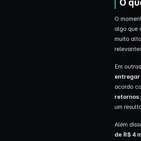
O qu
O momento
algo que 
muito alt
relevante
Em outras
entregar
acordo co
retornos
um result
Além diss
de
R$ 4 m