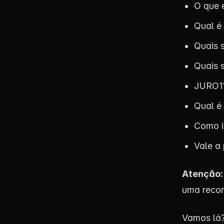
O que 
Qual é
Quais 
Quais s
JURO11
Qual é
Como i
Vale a
Atenção
uma reco
Vamos lá