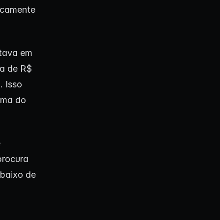
ticamente
stava em
ca de R$
1
. Isso
ima do
e
procura
abaixo de
.