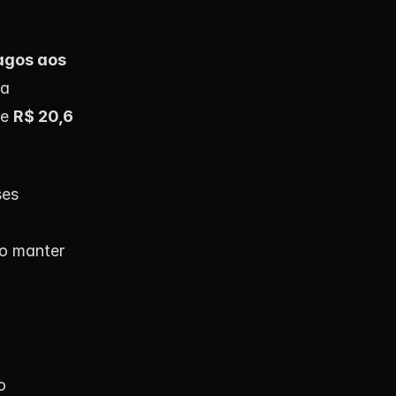
agos aos
 a
te
R$ 20,6
ses
o manter
o