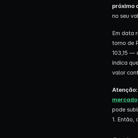
próximo d
no seu val
Em data r
torno de 
103,15 — 
indica qu
valor cont
Atenção:
mercado
pode subi
1. Então,