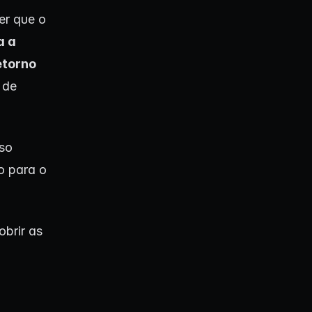
er que o
a a
etorno
 de
iso
o para o
brir as