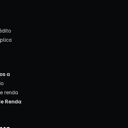
édito
plica
os a
io
de renda
de Renda