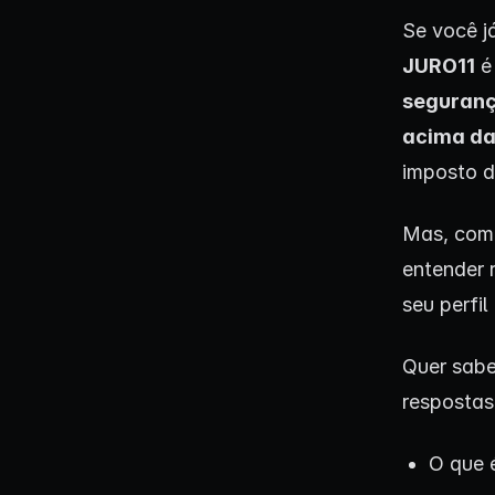
Se você j
JURO11
é
seguranç
acima da
imposto d
Mas, como
entender 
seu perfil
Quer sabe
respostas
O que 