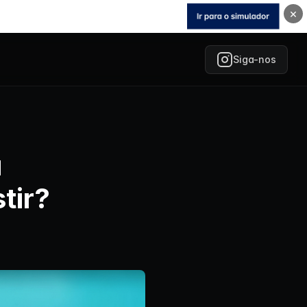
×
Siga-nos
a
tir?