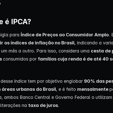
?
e é IPCA?
sigla para
Índice de Preços ao Consumidor Amplo
. 
r os índices de inflação no Brasil
, indicando a var
 um mês a outro. Para isso, considera uma
cesta de 
os
consumidos por
famílias cuja renda é de até 40 s
 desse índice tem por objetivo englobar
90% das pe
 áreas urbanas do Brasil
, e é feito
mensalmente
p
a, ambos Banco Central e Governo Federal o utilizam
alterações na
taxa de juros
.