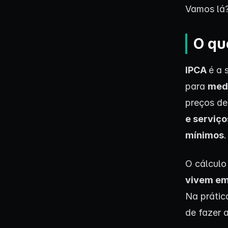
Vamos lá
O qu
IPCA
é a 
para
medi
preços de
e serviç
mínimos
.
O cálculo
vivem em
Na prátic
de fazer 