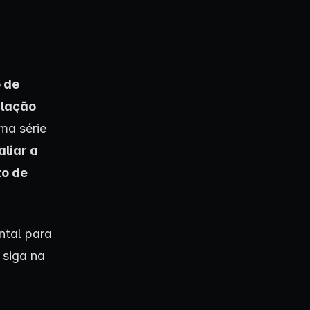
 de
ulação
ma série
aliar a
to de
ntal para
 siga na