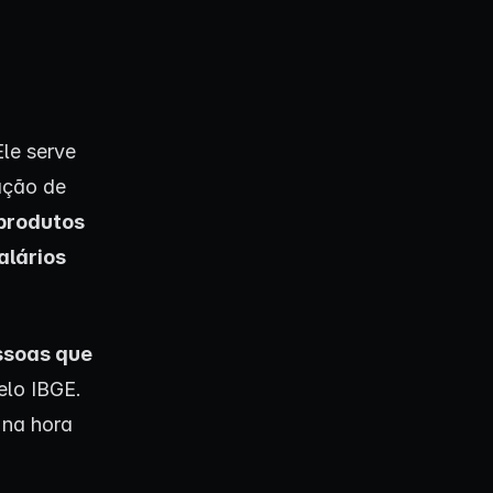
Ele serve
iação de
produtos
alários
ssoas que
elo IBGE.
 na hora