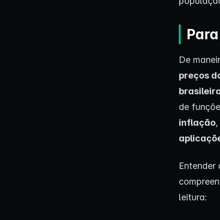
populaçã
Para
De maneir
preços d
brasileir
de funçõe
inflação
aplicaçõ
Entender 
compreend
leitura: