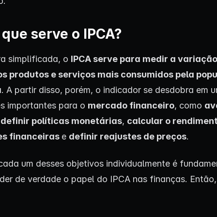
o.
 que serve o IPCA?
a simplificada, o
IPCA serve para medir a variação
os produtos e serviços mais consumidos pela pop
a
. A partir disso, porém, o indicador se desdobra em u
s importantes para o
mercado financeiro
, como
av
,
definir políticas monetárias
,
calcular o rendimen
es financeiras
e
definir reajustes de preços
.
cada um desses objetivos individualmente é fundame
er de verdade o papel do IPCA nas finanças. Então,