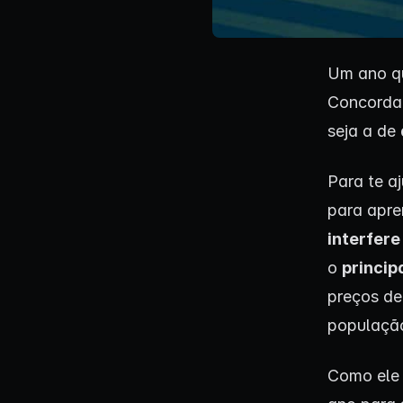
Um ano qu
Concorda
seja a de
Para te a
para apre
interfere
o
princip
preços de
populaçã
Como ele 