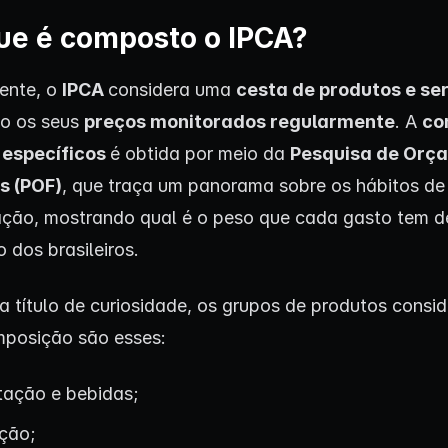
ue é composto o IPCA?
ente, o
IPCA
considera uma
cesta de produtos e se
ão os seus
preços monitorados regularmente
. A
co
 específicos
é obtida por meio da
Pesquisa de Orç
s (POF)
, que traça um panorama sobre os hábitos d
ção, mostrando qual é o peso que cada gasto tem d
 dos brasileiros.
, a título de curiosidade, os grupos de produtos consi
posição são esses:
tação e bebidas;
ção;