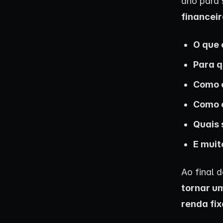
ano para 
financei
O que 
Para q
Como é
Como e
Quais 
E muit
Ao final 
tornar um
renda fix