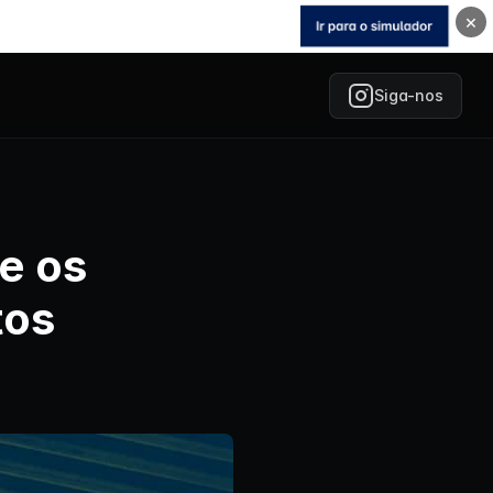
×
Siga-nos
 e os
tos