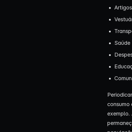
Artigos
Vestuár
Transp
Saúde 
Despes
Educa
Comun
Periodica
consumo d
exemplo. 
permaneça