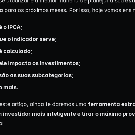
se atualizar é a melhor maneira de planejar a sua
est
ra
para os próximos meses. Por isso, hoje vamos ensin
é o IPCA;
ue o indicador serve;
 calculado;
le impacta os investimentos;
são as suas subcategorias;
o mais.
deste artigo, ainda te daremos uma
ferramenta extr
 investidor mais inteligente e tirar o máximo prov
a
.