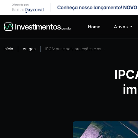
Home
Ativos
Início
Artigos
IPCA: principais projeções e os…
IPCA
im