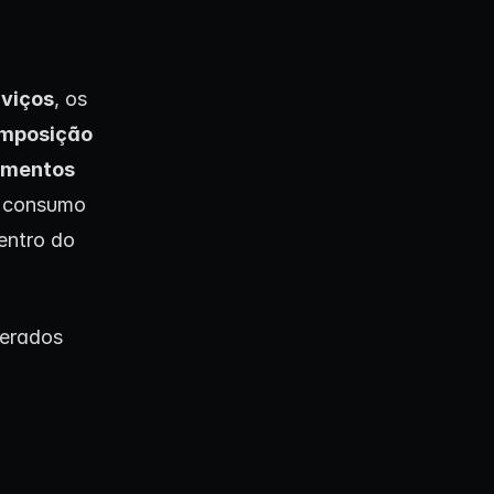
rviços
, os
mposição
amentos
e consumo
entro do
derados