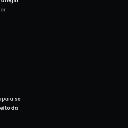
ratégia
ar:
a
para
se
eito da