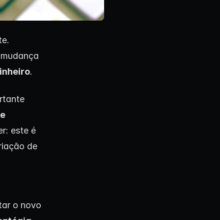
te.
e mudança
inheiro
.
rtante
le
er: este é
riação de
tar o novo