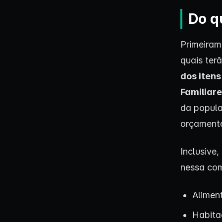
Do q
Primeiram
quais ter
dos itens
Familiare
da popula
orçamento
Inclusive
nessa com
Alimen
Habita