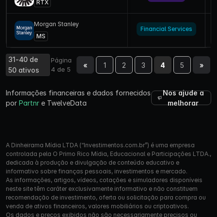
RTX
Morgan Stanley
Financial Services
U
MS
31-40 de
Página
«
1
2
3
4
5
»
4 de 5
50 ativos
Informações financeiras e dados fornecidos
Nos ajude a
por
Partnr
e TwelveData
melhorar
A Dinheirama Mídia LTDA (“Investimentos.com.br”) é uma empresa
controlada pela O Primo Rico Mídia, Educacional e Participações LTDA.,
dedicada à produção e divulgação de conteúdo educativo e
informativo sobre finanças pessoais, investimentos e mercado.
As informações, artigos, vídeos, cotações e simuladores disponíveis
neste site têm caráter exclusivamente informativo e não constituem
recomendação de investimento, oferta ou solicitação para compra ou
venda de ativos financeiros, valores mobiliários ou criptoativos.
Os dados e preços exibidos não são necessariamente precisos ou