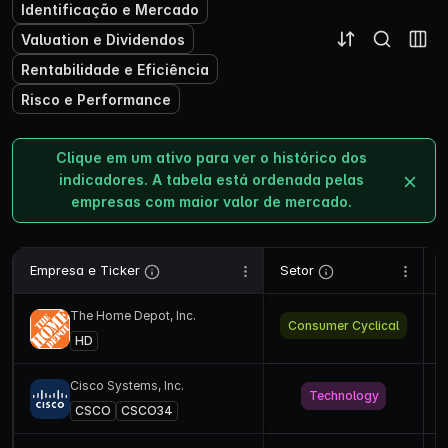
Identificação e Mercado
Valuation e Dividendos
Rentabilidade e Eficiência
Risco e Performance
Clique em um ativo para ver o histórico dos
indicadores. A tabela está ordenada pelas
empresas com maior valor de mercado.
Empresa e Ticker
Setor
V
The Home Depot, Inc.
Consumer Cyclical
U
HD
Cisco Systems, Inc.
Technology
U
CSCO
CSCO34