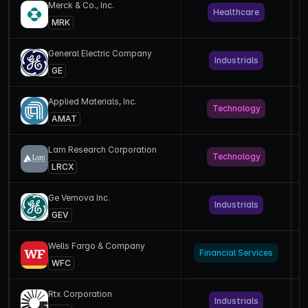
Merck & Co., Inc.
Healthcare
MRK
General Electric Company
Industrials
GE
Applied Materials, Inc.
Technology
U
AMAT
Lam Research Corporation
Technology
U
LRCX
Ge Vernova Inc.
Industrials
GEV
Wells Fargo & Company
Financial Services
WFC
Rtx Corporation
Industrials
U