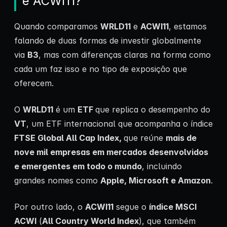
e ACWI11?
Quando comparamos
WRLD11
e
ACWI11
, estamos
falando de duas formas de investir globalmente
via
B3
, mas com diferenças claras na forma como
cada um faz isso e no tipo de exposição que
oferecem.
O
WRLD11
é um
ETF
que replica o desempenho do
VT
, um ETF internacional que acompanha o índice
FTSE Global All Cap Index,
que reúne
mais de
nove mil empresas em mercados desenvolvidos
e emergentes em todo o mundo
, incluindo
grandes nomes como
Apple, Microsoft e Amazon
.
Por outro lado, o
ACWI11
segue o
índice MSCI
ACWI
(
All Country World Index
), que também