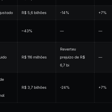
justado
R$ 5,6 bilhões
-14%
+7%
~43%
—
—
Reverteu
uido
R$ 116 milhões
prejuízo de R$
—
6,7 bi
de
R$ 3,7 bilhões
-24%
+7%
nal