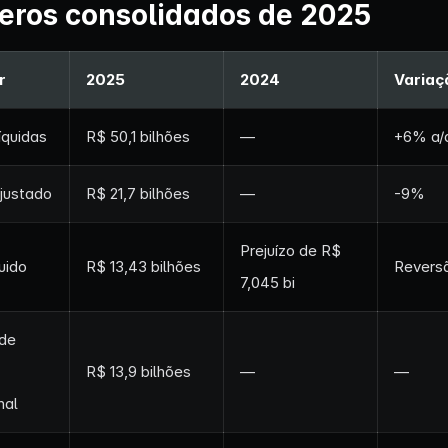
ros consolidados de 2025
r
2025
2024
Variaç
íquidas
R$ 50,1 bilhões
—
+6% a/
justado
R$ 21,7 bilhões
—
-9%
Prejuízo de R$
uido
R$ 13,43 bilhões
Reversã
7,045 bi
de
R$ 13,9 bilhões
—
—
nal