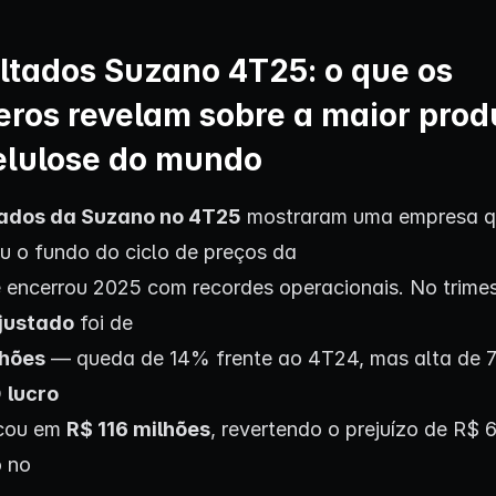
ltados Suzano 4T25: o que os
ros revelam sobre a maior prod
elulose do mundo
tados da Suzano no 4T25
mostraram uma empresa q
u o fundo do ciclo de preços da
e encerrou 2025 com recordes operacionais. No trimes
justado
foi de
lhões
— queda de 14% frente ao 4T24, mas alta de 
O
lucro
cou em
R$ 116 milhões
, revertendo o prejuízo de R$ 6
o no