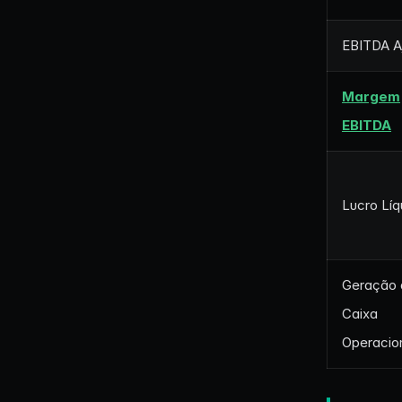
EBITDA A
Margem
EBITDA
Lucro Líq
Geração 
Caixa
Operacio