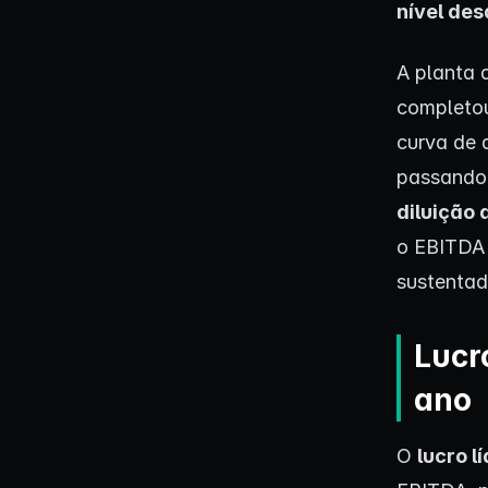
nível des
A planta
completo
curva de 
passando 
diluição 
o EBITDA
sustenta
Lucr
ano
O
lucro l