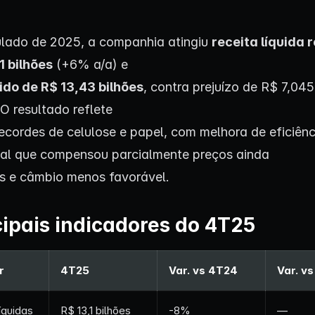
lado de 2025, a companhia atingiu
receita líquida 
1 bilhões
(+6% a/a) e
uido de R$ 13,43 bilhões
, contra prejuízo de R$ 7,045
O resultado reflete
ecordes de celulose e papel, com melhora de eficiênc
al que compensou parcialmente preços ainda
s e câmbio menos favorável.
cipais indicadores do 4T25
r
4T25
Var. vs 4T24
Var. v
íquidas
R$ 13,1 bilhões
-8%
—