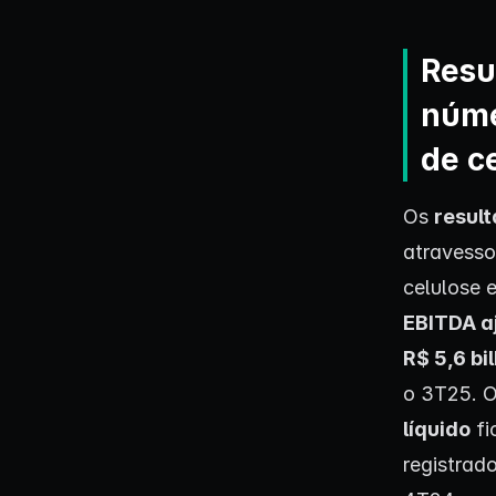
Resu
núme
de c
Os
resul
atravesso
celulose 
EBITDA a
R$ 5,6 bi
o 3T25. 
líquido
fi
registrad