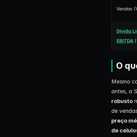
Vendas (
Dívida Lí
EBITDA
(
O qu
Mesmo co
antes, a 
robusto
n
de vendas
preço mé
de celul