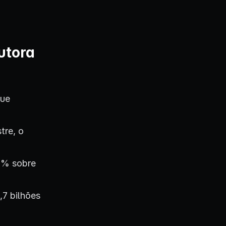
utora
ue
tre, o
7% sobre
,7 bilhões