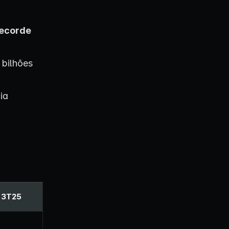
recorde
 bilhões
ia
s 3T25