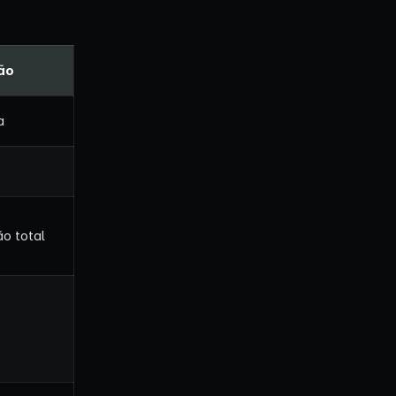
ão
a
o total