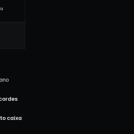
/a
 ano
cordes
to caixa