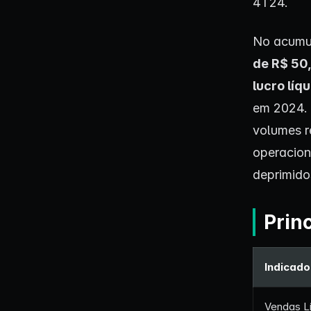
4T24.
No acumu
de R$ 50,
lucro líq
em 2024. 
volumes r
operacion
deprimido
Prin
Indicado
Vendas L