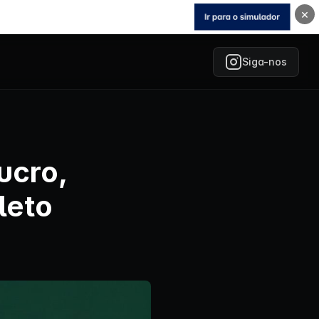
×
Siga-nos
ucro,
leto