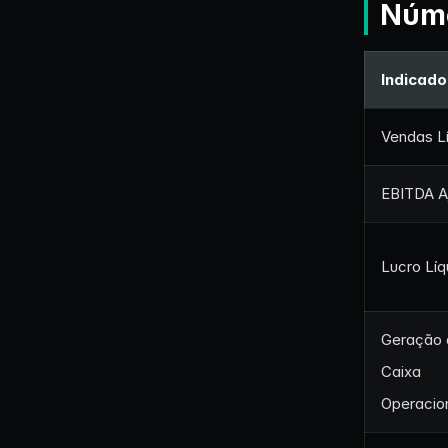
Núme
Indicado
Vendas L
EBITDA A
Lucro Líq
Geração 
Caixa
Operacio