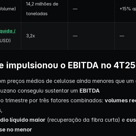
14,2 milhões de
Volume)
—
+15% a
toneladas
quida /
3,2x
—
—
USD)
e impulsionou o EBITDA no 4T25
m preços médios de celulose ainda menores que um
Suzano conseguiu sustentar um
EBITDA
o trimestre por três fatores combinados:
volumes re
,
dio líquido maior
(recuperação da fibra curta) e
cus
ose no menor