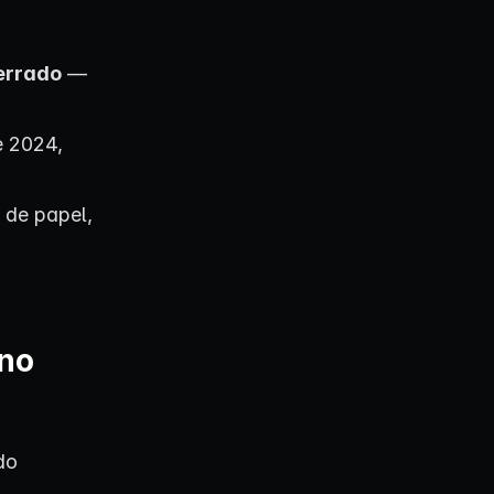
errado
—
e 2024,
 de papel,
 no
do