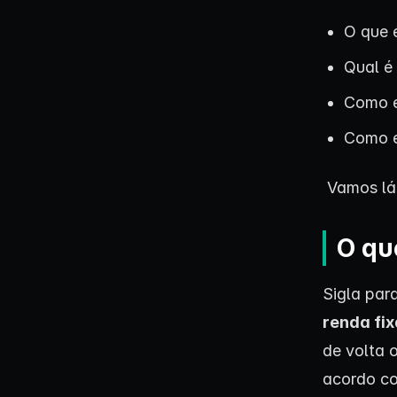
O que 
Qual é
Como e
Como e
Vamos l
O qu
Sigla par
renda fix
de volta 
acordo co