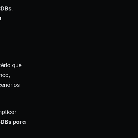
CDBs
,
a
tério que
nco,
cenários
plicar
CDBs para