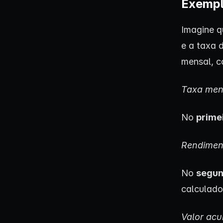
Exempl
Imagine q
e a taxa 
mensal, c
Taxa mens
No
prime
Rendiment
No
segu
calculado
Valor acu