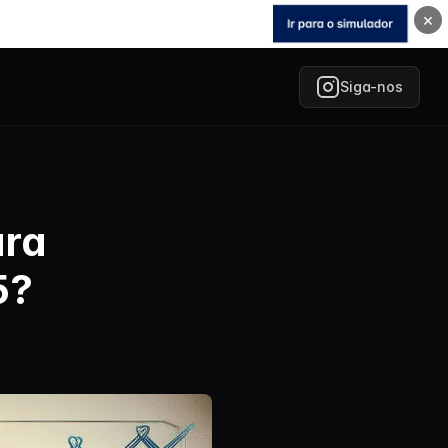
×
Siga-nos
ara
5?