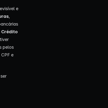
visível e
uras
,
bancárias
 Crédito
tiver
s pelos
r CPF e
 ser