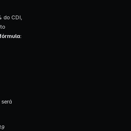
% do CDI,
nto
fórmula
:
 será
49