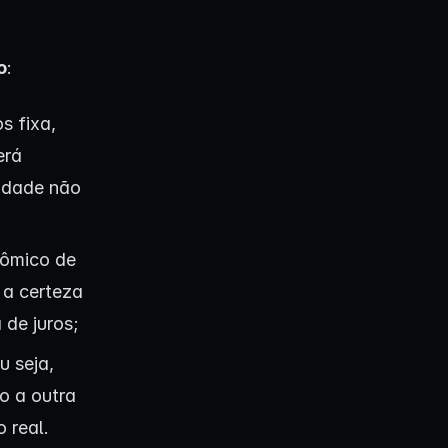
o
:
s fixa,
erá
lidade não
nômico de
 a certeza
 de juros;
u seja,
o a outra
 real.