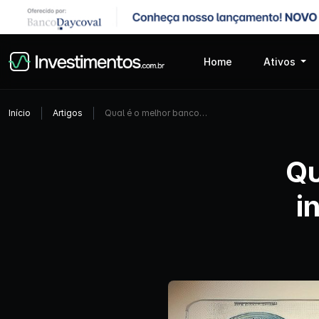
Home
Ativos
Início
Artigos
Qual é o melhor banco…
Qu
i