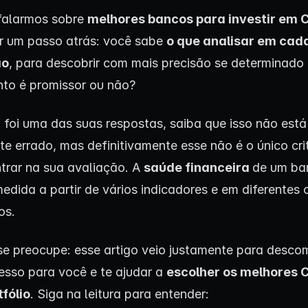
falarmos sobre
melhores bancos para investir em 
 um passo atrás: você sabe
o que analisar em cad
ão
, para descobrir com mais precisão se determinado
nto é promissor ou não?
” foi uma das suas respostas, saiba que isso não está
e errado, mas definitivamente esse não é o único cri
ntrar na sua avaliação. A
saúde financeira
de um ba
medida a partir de vários indicadores e em diferentes 
os.
e preocupe: esse artigo veio justamente para descom
esso para você e te ajudar a
escolher os melhores 
tfólio
. Siga na leitura para entender: