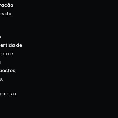
eração
es do
o
ertida de
ento é
a
postos
,
s.
vamos a