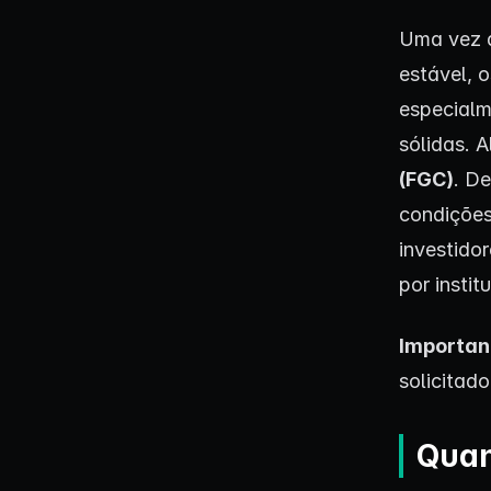
Uma vez q
estável, 
especialm
sólidas. 
(FGC)
. D
condições
investido
por instit
Importan
solicitad
Quan