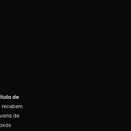
ítulo de
, recebem
 varia de
taxas