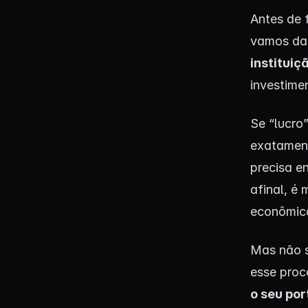
Antes de 
vamos dar
instituiç
investime
Se “lucro
exatament
precisa e
afinal, é 
econômic
Mas não s
esse proc
o seu por