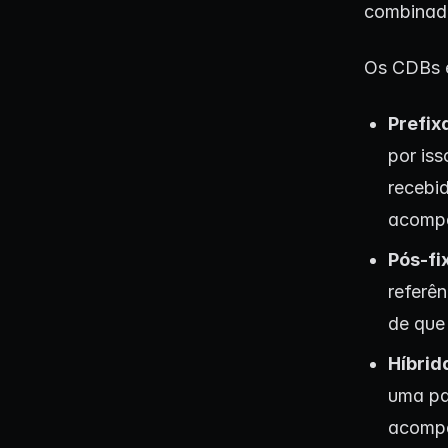
combinad
Os CDBs 
Prefix
por is
recebi
acompa
Pós-fi
referên
de que 
Híbrid
uma pa
acompa