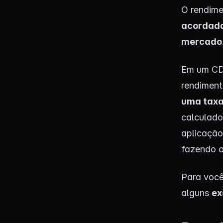
O rendim
acordada 
mercado
Em um CD
rendiment
uma taxa
calculado
aplicação
fazendo o
Para você
alguns
ex