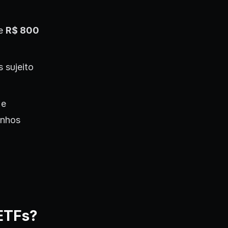
de
R$ 800
 sujeito
 e
anhos
ETFs?