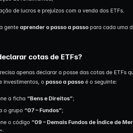
ação de lucros e prejuízos com a venda dos ETFs.
a gente
aprender o passo a passo
para cada uma d
.
eclarar cotas de ETFs?
recisa apenas declarar a posse das cotas de ETFs q
de investimentos, o
passo a passo
é o seguinte:
one a ficha
“Bens e Direitos”
;
a o grupo
“07 – Fundos”
;
one o código
“09 – Demais Fundos de Índice de Me
”
;