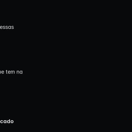
essas
ue tem na
rcado