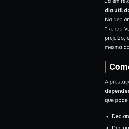
Já em rel
dia útil 
Na declar
“Renda Va
prejuízo,
mesma ca
Como
A prestaç
depender 
que pode 
Declar
Declar