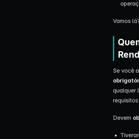
operaç
Vamos lá
Quem
Ren
Se você a
obrigatór
qualquer 
requisito
Devem
ob
Tivera