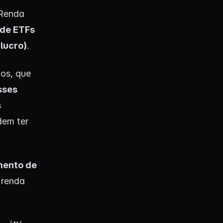
 Renda
 de ETFs
lucro)
.
dos, que
Esses
s
em ter
mento de
 renda