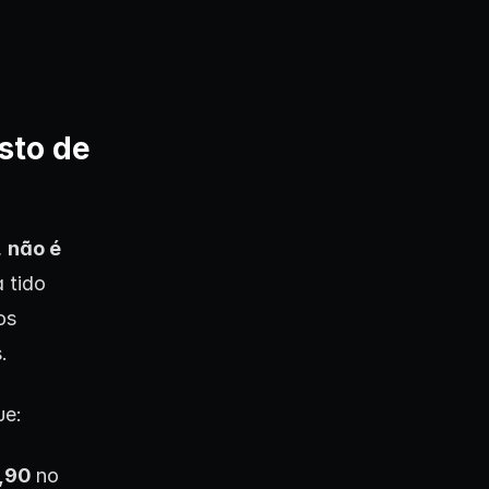
sto de
,
não é
 tido
os
.
ue:
9,90
no