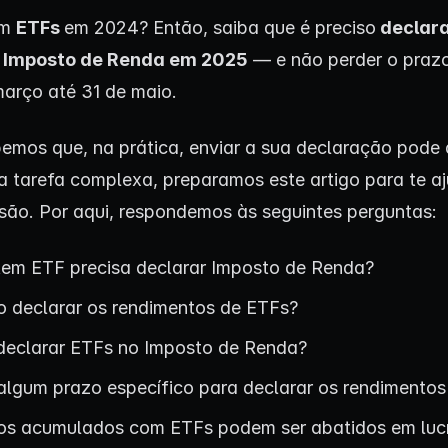
em
ETFs
em 2024? Então, saiba que é preciso
declara
o
Imposto de Renda
em 2025
— e não perder o prazo
março até 31 de maio.
mos que, na prática, enviar a sua declaração pode
 tarefa complexa, preparamos este artigo para te a
são. Por aqui, respondemos às seguintes perguntas:
em ETF precisa declarar Imposto de Renda?
 declarar os rendimentos de ETFs?
eclarar ETFs no Imposto de Renda?
 algum prazo específico para declarar os rendimento
zos acumulados com ETFs podem ser abatidos em luc