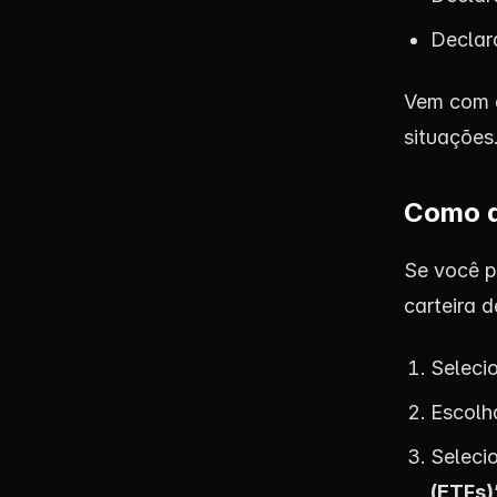
Declar
Vem com 
situações
Como d
Se você p
carteira 
Seleci
Escolh
Seleci
(ETFs)