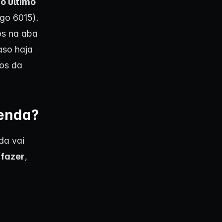
o último
go 6015).
os na aba
aso haja
vos da
Renda?
da vai
 fazer
,