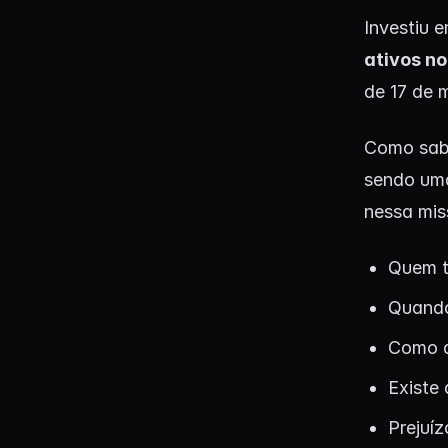
Investiu 
ativos n
de 17 de 
Como sabe
sendo uma
nessa mis
Quem t
Quando
Como d
Existe
Prejuí