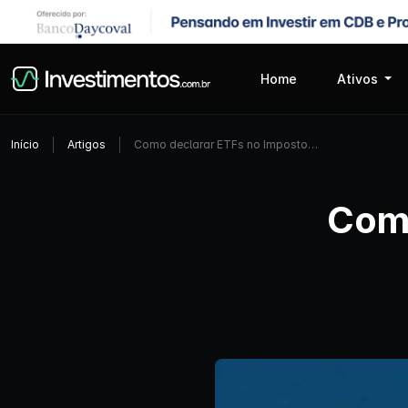
Home
Ativos
Início
Artigos
Como declarar ETFs no Imposto…
Como