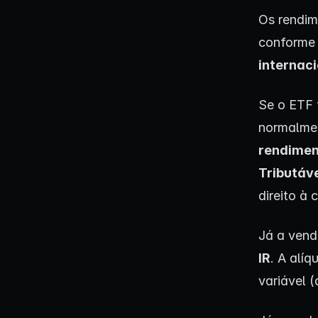
Os rendim
conforme 
internaci
Se o ETF f
normalmen
rendimen
Tributáve
direito à
Já a vend
IR
. A alí
variável 