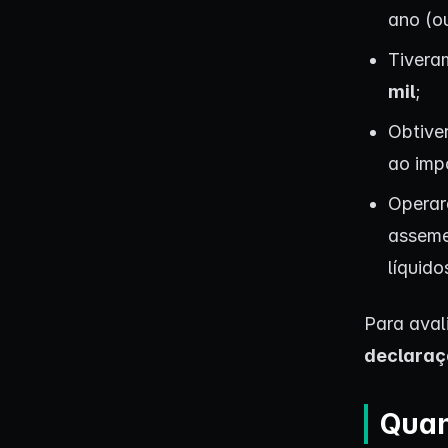
ano (ou
Tivera
mil
;
Obtiver
ao imp
Operar
asseme
líquido
Para aval
declaraç
Quan