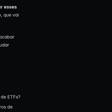
r esses
, que vai
 acabar
judar
s de ETFs?
ros de