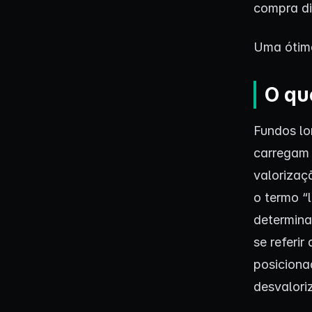
compra di
Uma ótima
O qu
Fundos lo
carregam 
valorizaç
o termo “
determina
se referi
posiciona
desvalori