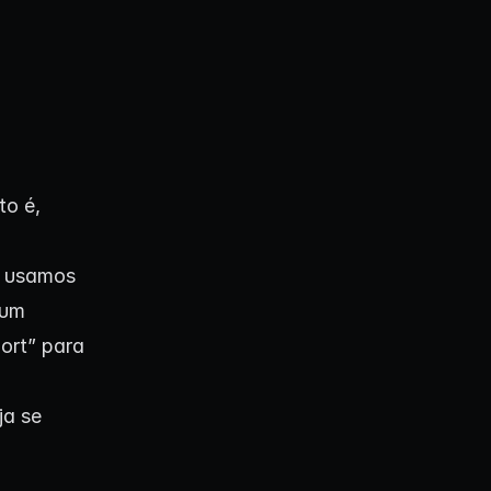
sto é,
, usamos
 um
ort” para
á
ja se