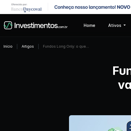
Home
Ativos
Início
Artigos
Fundos Long Only: o que…
Fun
va