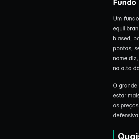
Fundo 
Um fundos
equilibra
biased, p
pontas, s
nome diz,
na alta d
O grande 
estar mai
os preços
defensiva
Quai