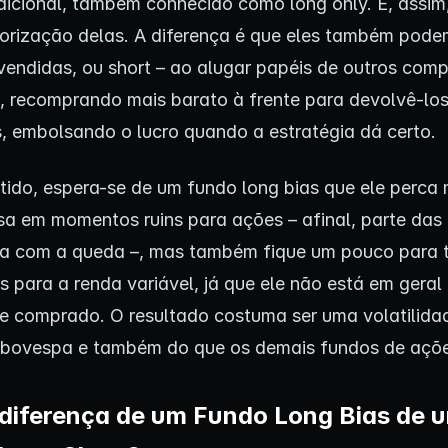
dicional, também conhecido como long only. E, assi
orização delas. A diferença é que eles também pod
vendidas, ou short – ao alugar papéis de outros com
, recomprando mais barato à frente para devolvê-lo
s, embolsando o lucro quando a estratégia dá certo.
tido, espera-se de um fundo long bias que ele perca
sa em momentos ruins para ações – afinal, parte das
a com a queda –, mas também fique um pouco para 
s para a renda variável, já que ele não está em geral
e comprado. O resultado costuma ser uma volatilida
Ibovespa e também do que os demais fundos de açõe
 diferença de um Fundo Long Bias de 