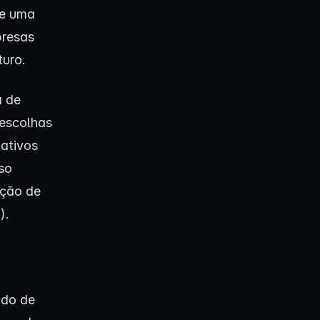
ue uma
resas
turo.
a de
 escolhas
 ativos
so
ação de
).
ndo de