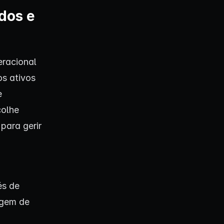
dos e
eracional
os ativos
e
colhe
para gerir
,
és de
agem de