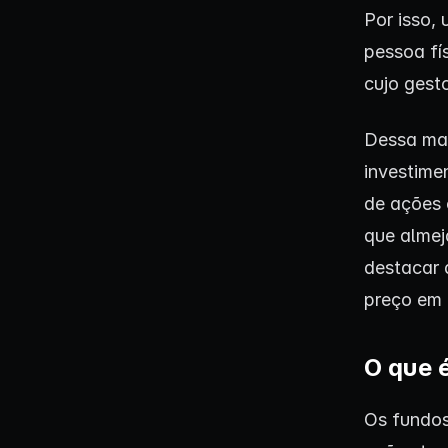
Por isso,
pessoa fí
cujo gest
Dessa man
investime
de ações 
que almej
destacar 
preço em r
O que 
Os fundos