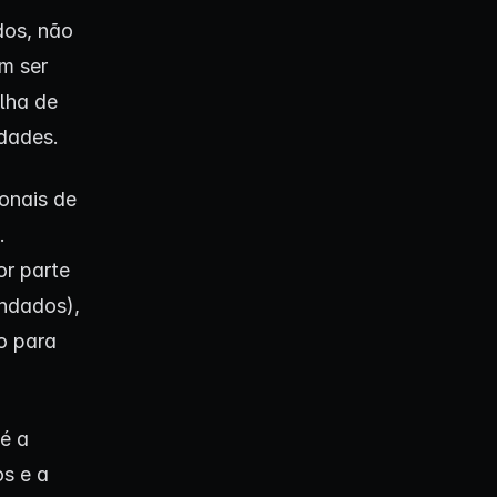
dos, não
m ser
lha de
idades.
onais de
.
or parte
endados),
o para
 é a
os e a