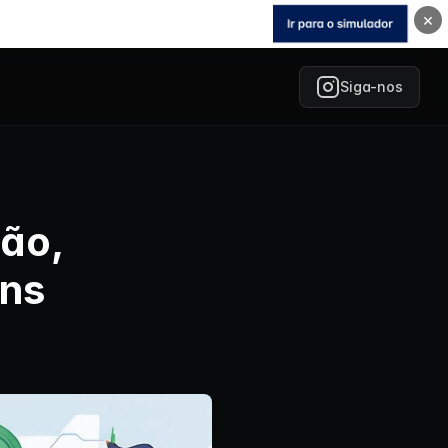
×
Siga-nos
são,
ens