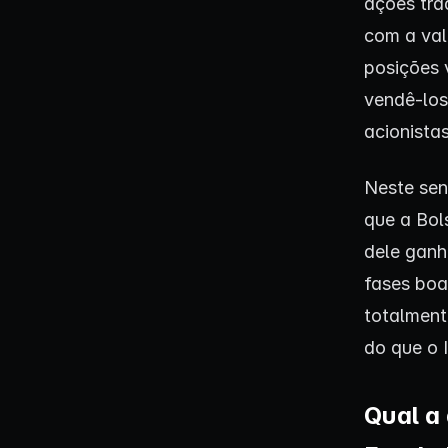
ações tra
com a val
posições 
vendê-los
acionista
Neste sen
que a Bol
dele ganh
fases boa
totalment
do que o 
Qual a