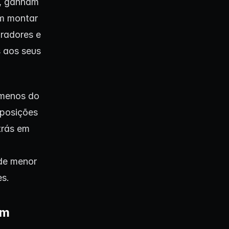
m, ganham
em montar
pradores e
s aos seus
 menos do
 posições
trás em
de menor
s.
um