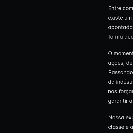
Entre com
existe um
apontadas
forma qua
O momento
ações, de
Passando 
da indúst
nos forç
garantir 
Nossa exp
classe e 