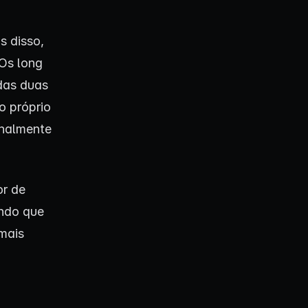
s disso,
Os long
 das duas
o próprio
onalmente
or de
ando que
mais