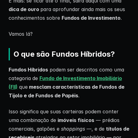
E mais: se ficar até o final, sairá daqui com uma
dica de ouro
para aprofundar ainda mais os seus
conhecimentos sobre
Fundos de Investimento
.
Vamos lá?
O que são Fundos Híbridos?
Fundos Híbridos
podem ser descritos como uma
categoria de
Fundo de Investimento Imobiliário
(FII)
que
mesclam características de Fundos de
Tijolo e de Fundos de Papéis
.
Isso significa que suas carteiras podem conter
uma combinação de
imóveis físicos
— prédios
comerciais, galpões e
shoppings
—, e de
títulos de
recebíveis
atrelados ao setor imobiliário — por