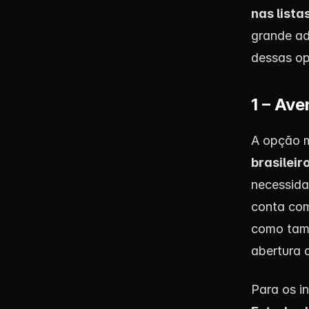
nas lista
grande ad
dessas op
1 – Av
A opção m
brasileir
necessida
conta c
como tamb
abertura 
Para os i