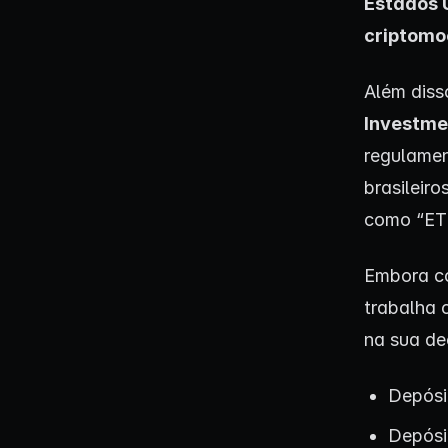
Estados 
criptomo
Além diss
Investmen
regulamen
brasileiro
como “ETF
Embora c
trabalha 
na sua de
Depósi
Depósit