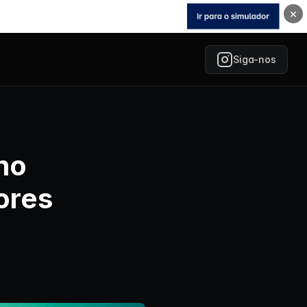
×
Siga-nos
 no
ores