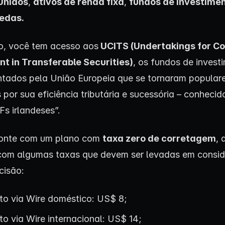
Unidos
,
ativos de
renda fixa
,
fundos de investime
edas.
o, você tem acesso aos
UCITS (Undertakings for Co
t in Transferable Securities)
, os fundos de invest
tados pela União Europeia que se tornaram populare
s por sua eficiência tributária e sucessória – conhecid
s irlandeses”.
onte com um plano com
taxa zero de corretagem
, 
com algumas taxas que devem ser levadas em consi
cisão:
to via Wire doméstico: US$ 8;
o via Wire internacional: US$ 14;