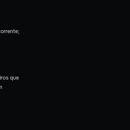
orrente;
iros que
m