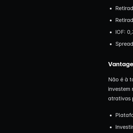
Retira
Retirad
IOF: 0
Spread
Vantage
Não é à t
investem 
atrativas 
Plataf
Invest