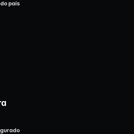
 do país
ra
igurado