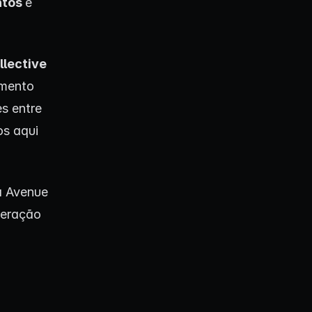
ntos
e
llective
imento
s entre
os aqui
a Avenue
deração