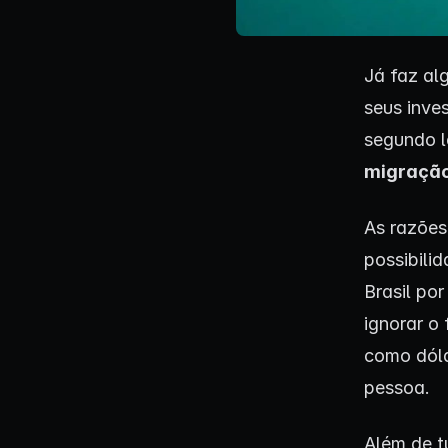
Já faz al
seus inve
segundo l
migração
As razões
possibili
Brasil po
ignorar o
como dóla
pessoa.
Além de t