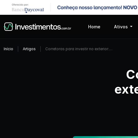
Home
Ativos
Início
Artigos
Corretoras para investir no exterior:…
Co
ext