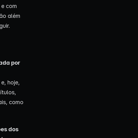
, e com
vão além
uir.
iada por
e, hoje,
ítulos,
ais, como
es dos