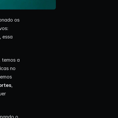
ionado os
vos:
, essa
, temos a
icas no
odemos
ortes
,
uer
rnando o