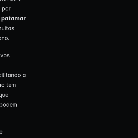
, por
 patamar
muitas
ano.
ivos
o
ilitando a
ão tem
 que
s podem
e