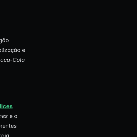
rgão
alização e
oca-Cola
dices
nes
e o
rentes
rgia.