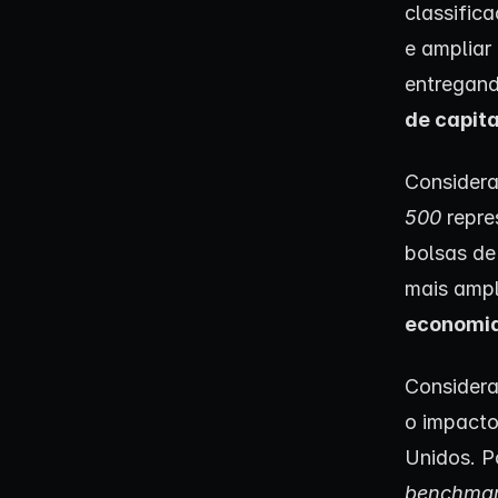
classifica
e ampliar
entregand
de capit
Considera
500
repre
bolsas de
mais ampl
economi
Considera
o impacto
Unidos. P
benchma