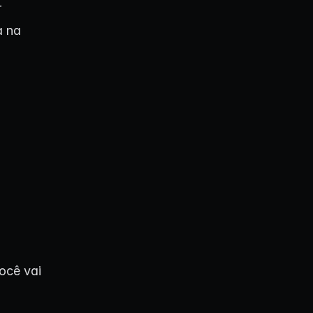
r
a na
você vai