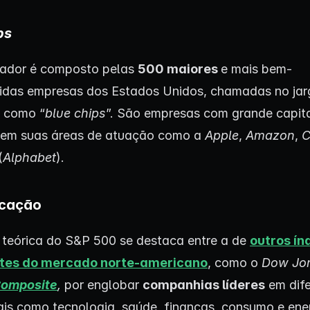
ps
cador é composto pelas
500 maiores
e mais bem-
idas empresas dos Estados Unidos, chamadas no ja
o como “
blue chips
”. São empresas com grande capit
 em suas áreas de atuação como a
Apple
,
Amazon
,
C
(
Alphabet
).
icação
a teórica do S&P 500 se destaca entre a de
outros ín
tes do mercado norte-americano
, como o
Dow Jo
omposite
,
por englobar
companhias líderes
em dife
tais como tecnologia, saúde, finanças, consumo e ene