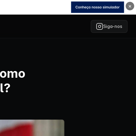
×
Siga-nos
 como
l?