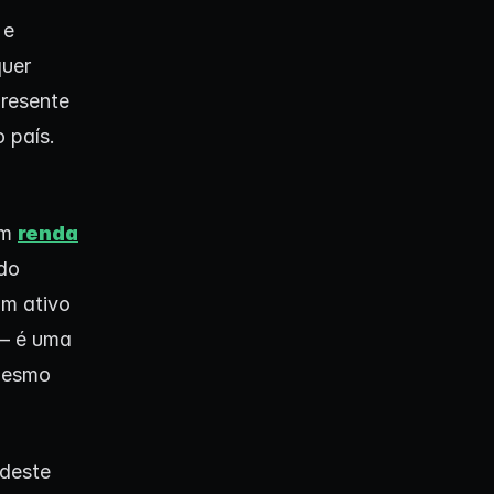
 e
quer
presente
 país.
em
renda
 do
um ativo
 — é uma
 mesmo
 deste