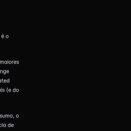
 é o
 maiores
ange
ated
ís (e do
esumo, o
cia de