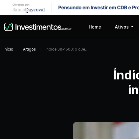
Home
Ativos
Início
Artigos
Índice S&P 500: o que…
Índi
i