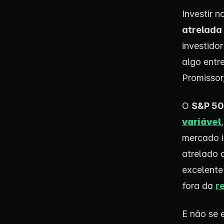
Investir 
atrelada
investidor
algo ent
Promissor
O
S&P 5
variável
mercado i
atrelado 
excelente
fora da
r
E não se 