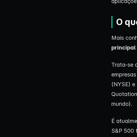
aplicações
O qu
Mais conh
principa
Trata-se 
empresas 
(NYSE) e 
Quotation
mundo).
É atualme
S&P 500 f