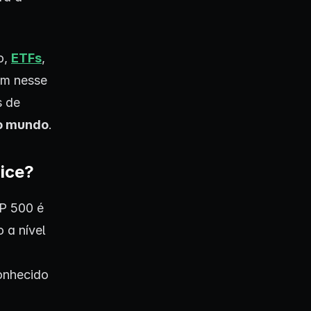
o,
ETFs
,
am nesse
s de
do mundo
.
dice?
P 500 é
 a nível
conhecido