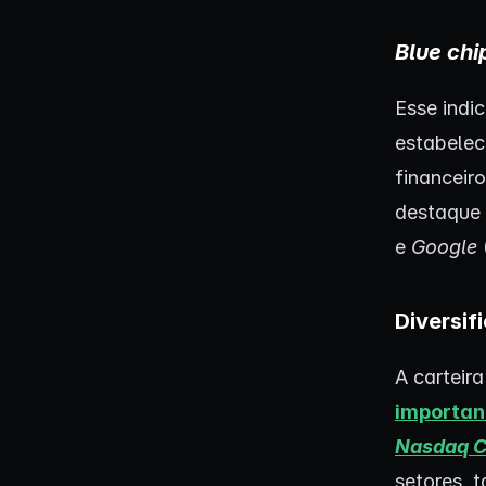
Blue chi
Esse indi
estabelec
financeir
destaque
e
Google
Diversif
A carteir
importan
Nasdaq C
setores, 