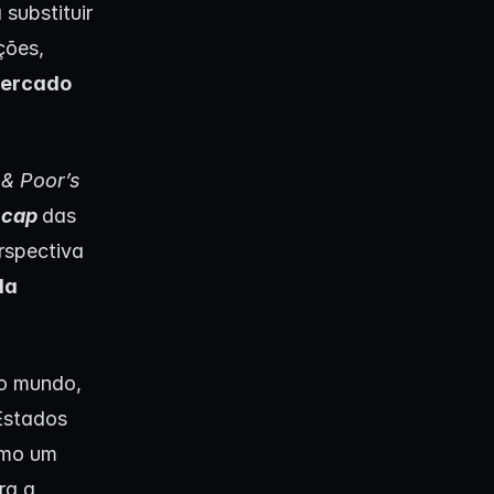
 substituir
ções,
mercado
& Poor’s
 cap
das
rspectiva
da
do mundo,
Estados
omo um
ra a