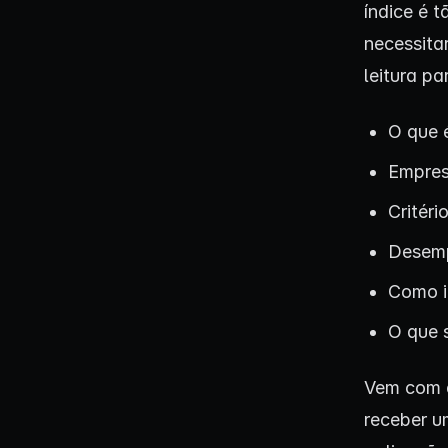
índice é 
necessita
leitura pa
O que 
Empres
Critéri
Desem
Como i
O que s
Vem com
receber 