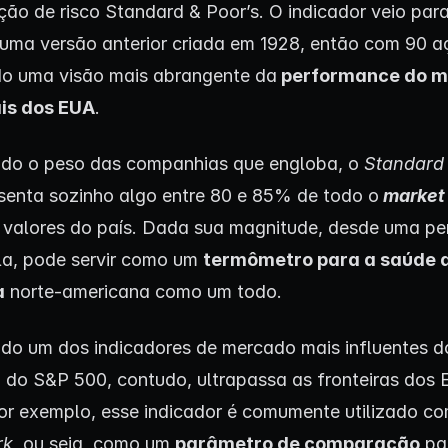
ção de risco Standard & Poor’s. O indicador veio para
 uma versão anterior criada em 1928, então com 90 a
o uma visão mais abrangente da
performance do 
ais dos EUA
.
do o peso das companhias que engloba, o
Standard 
senta sozinho algo entre 80 e 85% de todo o
market
 valores do país. Dada sua magnitude, desde uma pe
a, pode servir como um
termômetro para a saúde 
a
norte-americana como um todo.
do um dos indicadores de mercado mais influentes 
 do S&P 500, contudo, ultrapassa as fronteiras dos 
or exemplo, esse indicador é comumente utilizado c
rk,
ou seja, como um
parâmetro de comparação
pa