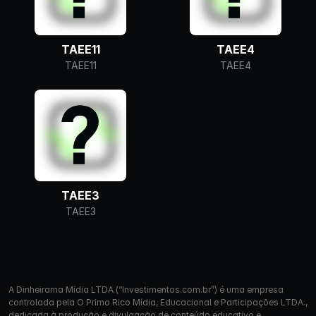
TAEE11
TAEE4
TAEE11
TAEE4
TAEE3
TAEE3
A Dinheirama Mídia LTDA (“Investimentos.com.br”) é uma empresa
controlada pela O Primo Rico Mídia, Educacional e Participações LTDA.,
dedicada à produção e divulgação de conteúdo educativo e