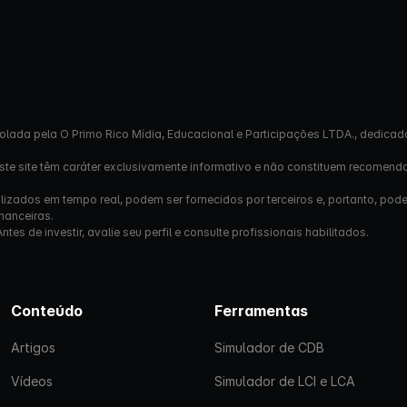
olada pela O Primo Rico Mídia, Educacional e Participações LTDA., dedicad
este site têm caráter exclusivamente informativo e não constituem recomend
izados em tempo real, podem ser fornecidos por terceiros e, portanto, pod
nanceiras.
s de investir, avalie seu perfil e consulte profissionais habilitados.
Conteúdo
Ferramentas
Artigos
Simulador de CDB
Vídeos
Simulador de LCI e LCA