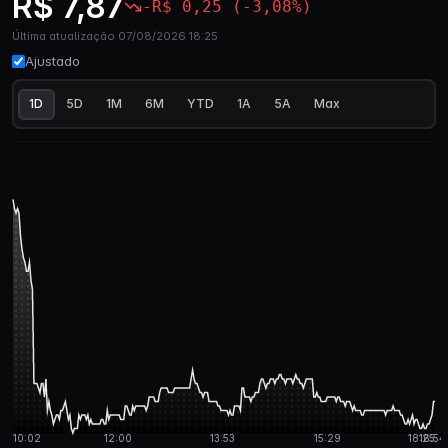
R$ 7,87
-R$ 0,25 (-3,08%)
Última atualização 07/08/2026 18:25
Ajustado
1D
5D
1M
6M
YTD
1A
5A
Max