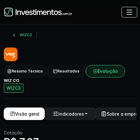
WIZC3
Evolução
Resumo Técnico
Resultados
WIZ CO
WIZC3
Visão geral
Indicadores
Sobre a empre
Cotação