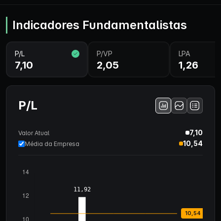
Indicadores Fundamentalistas
P/L
P/VP
LPA
7,10
2,05
1,26
P/L
7,10
Valor Atual
10,54
Média da Empresa