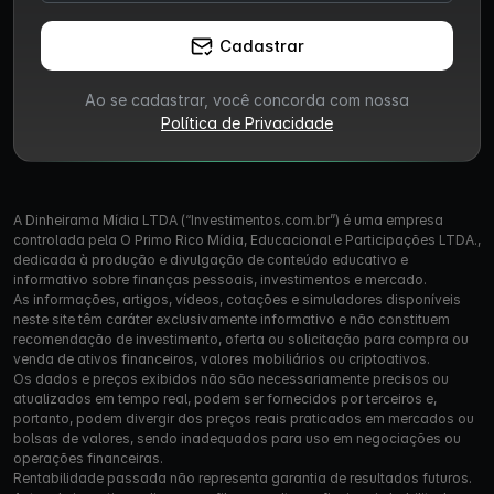
Cadastrar
Ao se cadastrar, você concorda com nossa
Política de Privacidade
A Dinheirama Mídia LTDA (“Investimentos.com.br”) é uma empresa
controlada pela O Primo Rico Mídia, Educacional e Participações LTDA.,
dedicada à produção e divulgação de conteúdo educativo e
informativo sobre finanças pessoais, investimentos e mercado.
As informações, artigos, vídeos, cotações e simuladores disponíveis
neste site têm caráter exclusivamente informativo e não constituem
recomendação de investimento, oferta ou solicitação para compra ou
venda de ativos financeiros, valores mobiliários ou criptoativos.
Os dados e preços exibidos não são necessariamente precisos ou
atualizados em tempo real, podem ser fornecidos por terceiros e,
portanto, podem divergir dos preços reais praticados em mercados ou
bolsas de valores, sendo inadequados para uso em negociações ou
operações financeiras.
Rentabilidade passada não representa garantia de resultados futuros.