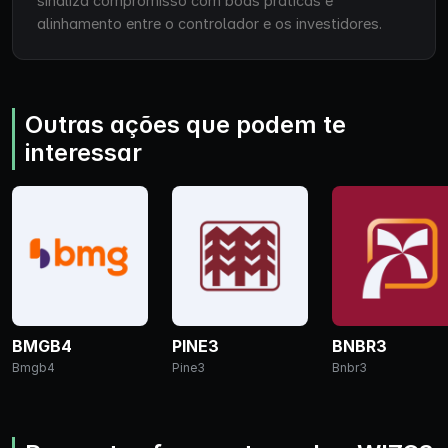
sinaliza compromisso com boas práticas e
alinhamento entre o controlador e os investidores.
Outras ações que podem te
interessar
BMGB4
PINE3
BNBR3
Bmgb4
Pine3
Bnbr3