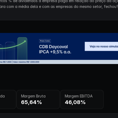
antos % de dividendos a empresa paga em relação ao preço da aç
mpara com a média dela e com as empresas do mesmo setor, fechou
ida
Margem Bruta
Margem EBITDA
65,64%
46,08%