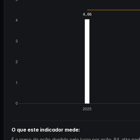
O que este indicador mede:
É o preço da ação dividido pelo lucro por ação. P/L alto p