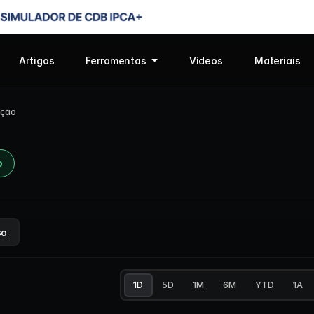
Artigos
Ferramentas
Vídeos
Materiais
ução
o
sa
1D
5D
1M
6M
YTD
1A