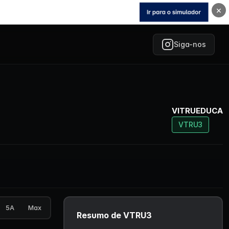
×
Siga-nos
VITRUEDUCA
VTRU3
5A
Max
Resumo de VTRU3