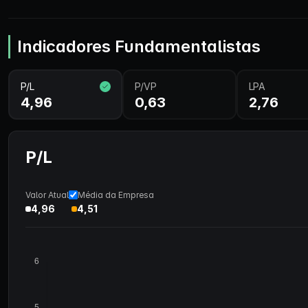
Indicadores Fundamentalistas
P/L
P/VP
LPA
4,96
0,63
2,76
P/L
Valor Atual
Média da Empresa
4,96
4,51