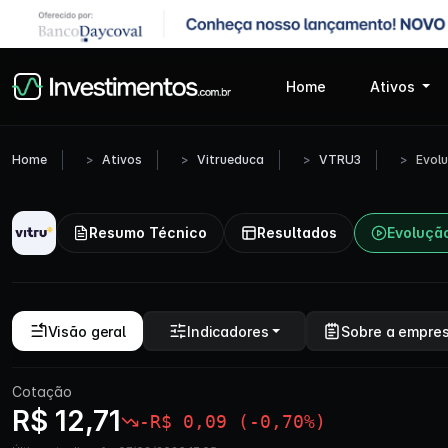
Home
Ativos
Home
Ativos
Vitrueduca
VTRU3
Evol
Resumo Técnico
Resultados
Evoluçã
Visão geral
Indicadores
Sobre a empre
Cotação
R$ 12,71
-R$ 0,09 (-0,70%)