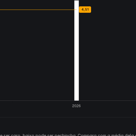
ode ser caro, baixo pode ser pechincha. Compara com a média dela