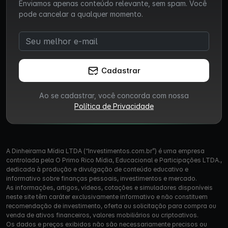
Enviamos apenas conteúdo relevante, sem spam. Você
pode cancelar a qualquer momento.
Cadastrar
Ao se cadastrar, você concorda com nossa
Política de Privacidade
A Dinheirama Mídia LTDA (“Investimentos.com.br”) é uma empresa
controlada pela O Primo Rico Mídia, Educacional e Participações LTDA.,
dedicada à produção e divulgação de conteúdo educativo e
informativo sobre finanças pessoais, investimentos e mercado.
As informações, artigos, vídeos, cotações e simuladores disponíveis
neste site têm caráter exclusivamente informativo e não constituem
recomendação de investimento, oferta ou solicitação para compra ou
venda de ativos financeiros, valores mobiliários ou criptoativos.
Os dados e preços exibidos não são necessariamente precisos ou