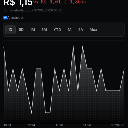
R$ 1,15
-R$ 0,01 (-0,86%)
Última atualização 07/08/2026 16:38
Ajustado
1D
5D
1M
6M
YTD
1A
5A
Max