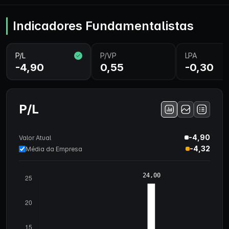
Indicadores Fundamentalistas
P/L
P/VP
LPA
-4,90
0,55
-0,30
P/L
-4,90
Valor Atual
-4,32
Média da Empresa