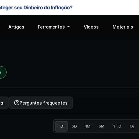
Artigos
Ferramentas
Vídeos
Materiais
o
sa
Perguntas frequentes
1D
5D
1M
6M
YTD
1A