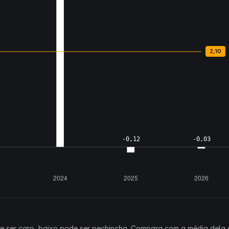
ode ser caro, baixo pode ser pechincha. Compara com a média dela