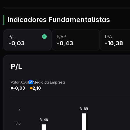
Indicadores Fundamentalistas
P/L
P/VP
LPA
-0,03
-0,43
-16,38
P/L
Valor Atual
Média da Empresa
-0,03
2,10