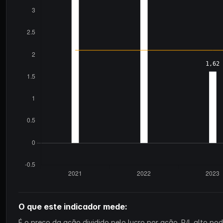
O que este indicador mede:
É o preço da ação dividido pelo lucro por ação. P/L alto p