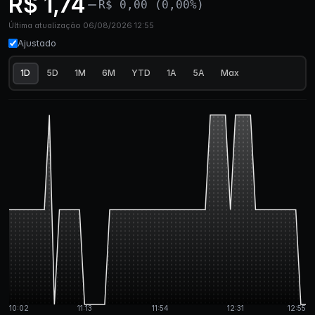
R$ 1,74
R$ 0,00 (0,00%)
Última atualização 06/08/2026 12:55
Ajustado
1D
5D
1M
6M
YTD
1A
5A
Max