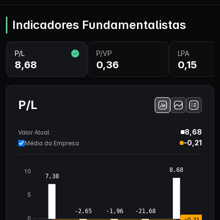
Indicadores Fundamentalistas
P/L
P/VP
LPA
8,68
0,36
0,15
P/L
8,68
Valor Atual
-0,21
Média da Empresa