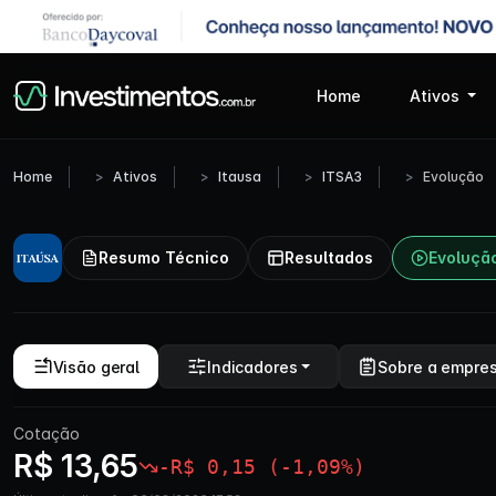
Home
Ativos
Home
Ativos
Itausa
ITSA3
Evolução
Resumo Técnico
Resultados
Evoluçã
Visão geral
Indicadores
Sobre a empre
Cotação
R$ 13,65
-R$ 0,15 (-1,09%)