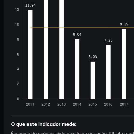
O que este indicador mede:
É o preço da ação dividido pelo lucro por ação. P/L alto p