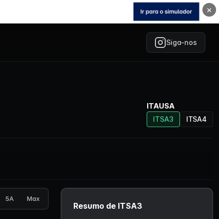
×
Siga-nos
ITAUSA
ITSA3
ITSA4
5A
Max
Resumo de ITSA3