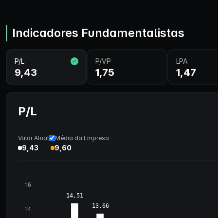
Indicadores Fundamentalistas
P/L
P/VP
LPA
9,43
1,75
1,47
P/L
Valor Atual
Média da Empresa
9,43
9,60