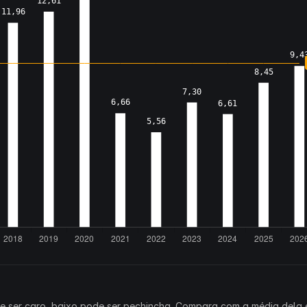
ode ser caro, baixo pode ser pechincha. Compara com a média dela