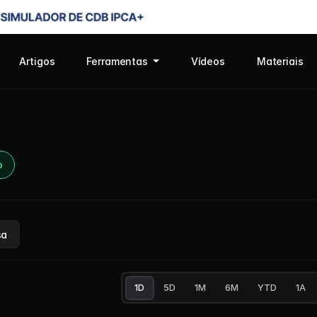
Artigos
Ferramentas
Vídeos
Materiais
o
sa
1D
5D
1M
6M
YTD
1A