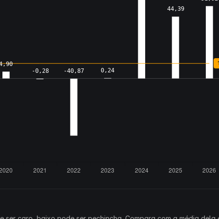
ode ser caro, baixo pode ser pechincha. Compara com a média dela