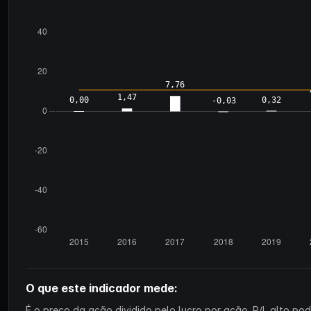
O que este indicador mede:
É o preço da ação dividido pelo lucro por ação. P/L alto p