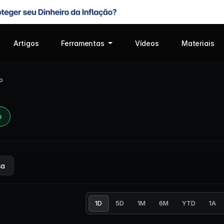
Artigos
Ferramentas
Vídeos
Materiais
o
o
sa
1D
5D
1M
6M
YTD
1A