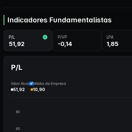
Indicadores Fundamentalistas
P/L
P/VP
LPA
51,92
-0,14
1,85
P/L
Valor Atual
Média da Empresa
51,92
10,90