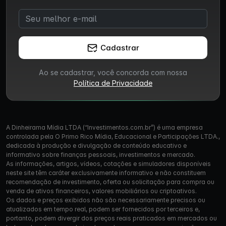
Cadastrar
Ao se cadastrar, você concorda com nossa
Política de Privacidade
A Dinheirama Mídia LTDA (“Investimentos.com.br”) é uma empresa
controlada pela O Primo Rico Mídia, Educacional e Participações LTDA.,
dedicada à produção e divulgação de conteúdo educativo e
informativo sobre finanças pessoais, investimentos e mercado.
As informações, artigos, vídeos, cotações e simuladores disponíveis
neste site têm caráter exclusivamente informativo e não constituem
recomendação de investimento, oferta ou solicitação para compra ou
venda de ativos financeiros, valores mobiliários ou criptoativos.
Os dados e preços exibidos não são necessariamente precisos ou
atualizados em tempo real, podem ser fornecidos por terceiros e,
portanto, podem divergir dos preços reais praticados em mercados ou