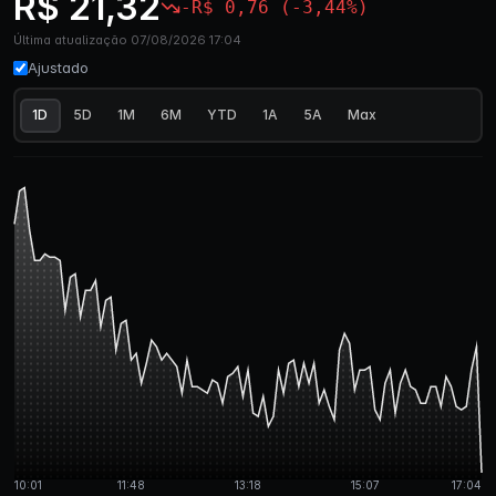
R$ 21,32
-R$ 0,76 (-3,44%)
Última atualização 07/08/2026 17:04
Ajustado
1D
5D
1M
6M
YTD
1A
5A
Max