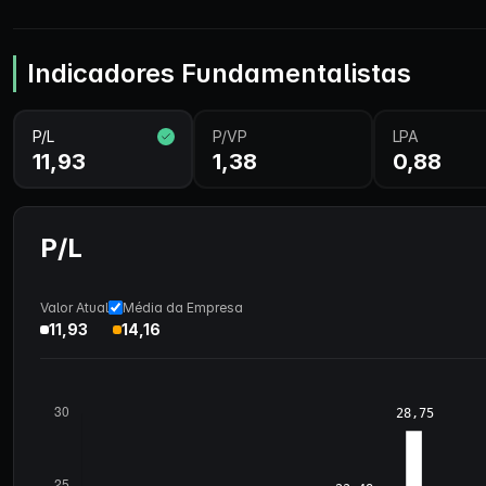
Indicadores Fundamentalistas
P/L
P/VP
LPA
11,93
1,38
0,88
P/L
Valor Atual
Média da Empresa
11,93
14,16