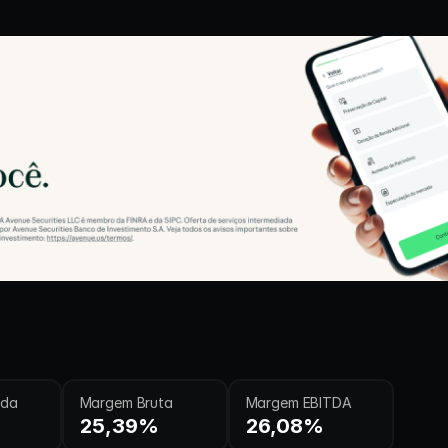
ida
Margem Bruta
Margem EBITDA
25,39%
26,08%