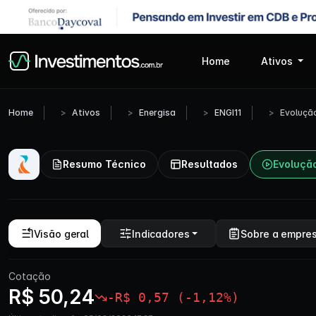
Home
Ativos
Home
Ativos
Energisa
ENGI11
Evoluçã
Resumo Técnico
Resultados
Evoluçã
Visão geral
Indicadores
Sobre a empre
Cotação
R$ 50,24
-R$ 0,57 (-1,12%)