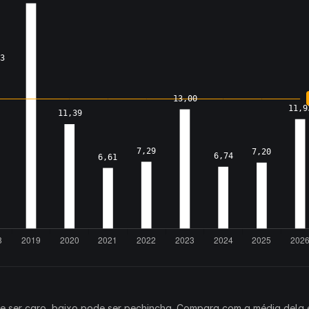
ode ser caro, baixo pode ser pechincha. Compara com a média dela