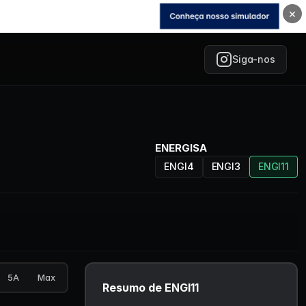
×
Siga-nos
ENERGISA
ENGI4
ENGI3
ENGI11
5A
Max
Resumo de ENGI11