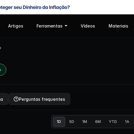
Artigos
Ferramentas
Vídeos
Materiais
o
o
sa
Perguntas frequentes
1D
5D
1M
6M
YTD
1A