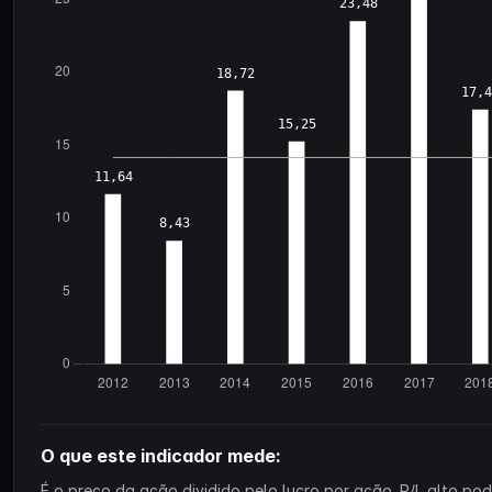
O que este indicador mede:
É o preço da ação dividido pelo lucro por ação. P/L alto p