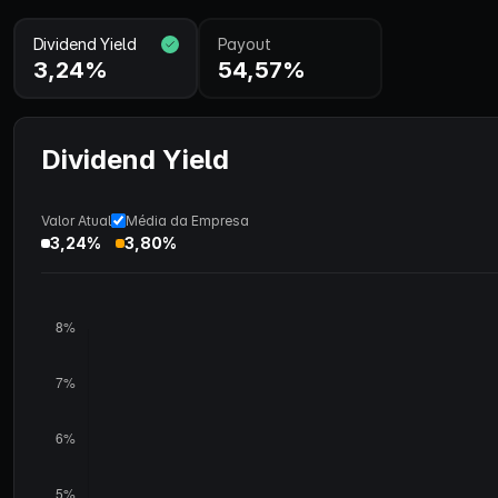
Dividend Yield
Payout
3,24%
54,57%
Dividend Yield
Valor Atual
Média da Empresa
3,24%
3,80%