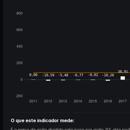
O que este indicador mede:
É o preço da ação dividido pelo lucro por ação. P/L alto p