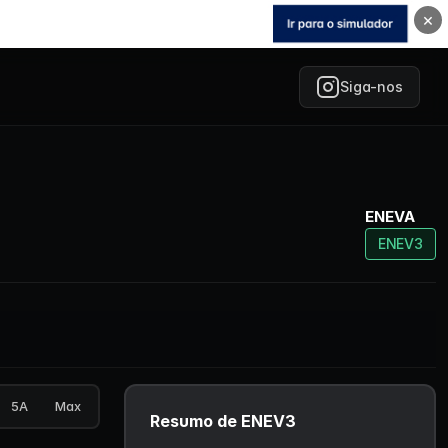
×
Siga-nos
ENEVA
ENEV3
5A
Max
Resumo de ENEV3