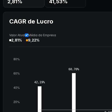
2,81%
41,53%
CAGR de Lucro
Valor Atual
Média da Empresa
2,81%
9,22%