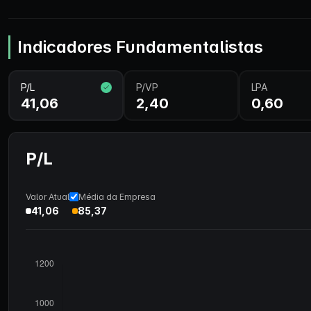
Indicadores Fundamentalistas
P/L
P/VP
LPA
41,06
2,40
0,60
P/L
Valor Atual
Média da Empresa
41,06
85,37