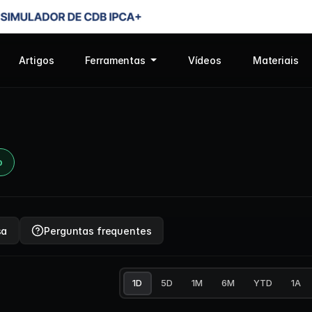
Artigos
Ferramentas
Vídeos
Materiais
o
sa
Perguntas frequentes
1D
5D
1M
6M
YTD
1A