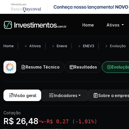
Home
Ativos
Home
Ativos
Eneva
ENEV3
Evolução
Resumo Técnico
Resultados
Evoluçã
Visão geral
Indicadores
Sobre a empre
Cotação
R$ 26,48
-R$ 0,27 (-1,01%)