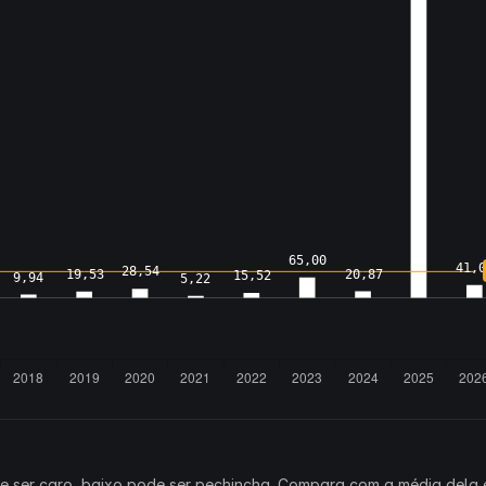
ode ser caro, baixo pode ser pechincha. Compara com a média dela