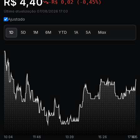
R$ 4,40
-R$ 0,02 (-0,45%)
Última atualização 07/08/2026 17:03
Ajustado
1D
5D
1M
6M
YTD
1A
5A
Max