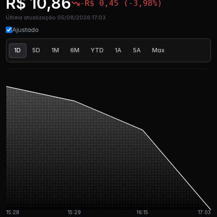
R$ 10,86
-R$ 0,45 (-3,98%)
Última atualização 05/08/2026 17:03
Ajustado
1D
5D
1M
6M
YTD
1A
5A
Max