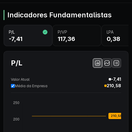
Indicadores Fundamentalistas
P/L
P/VP
LPA
-7,41
117,36
0,38
P/L
-7,41
Valor Atual
210,58
Média da Empresa