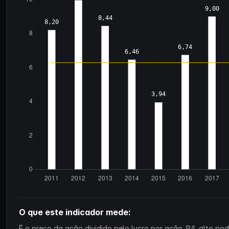
O que este indicador mede:
É o preço da ação dividido pelo lucro por ação. P/L alto p