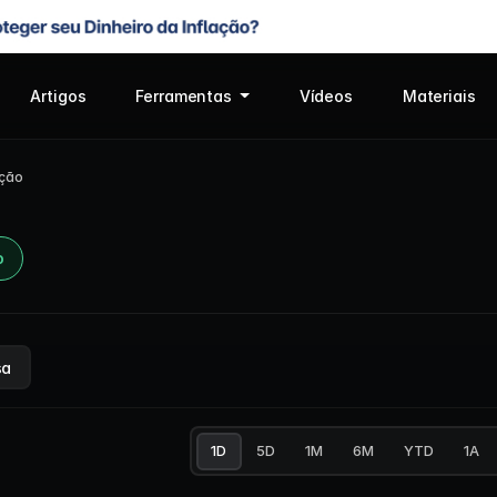
Artigos
Ferramentas
Vídeos
Materiais
ução
o
sa
1D
5D
1M
6M
YTD
1A