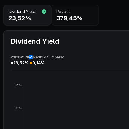
Dividend Yield
Payout
23,52%
379,45%
Dividend Yield
Valor Atual
Média da Empresa
23,52%
9,14%