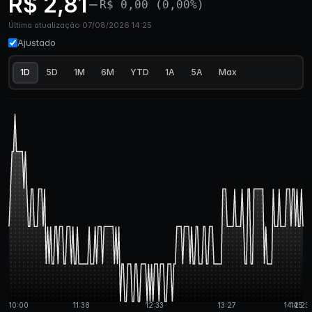
R$ 2,81
R$ 0,00 (0,00%)
Última atualização 07/08/2026 14:25
Ajustado
1D
5D
1M
6M
YTD
1A
5A
Max