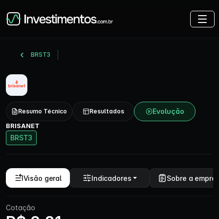
BRST3
Evolução
Resumo Técnico
Resultados
BRISANET
BRST3
Visão geral
Indicadores
Sobre a empre
Cotação