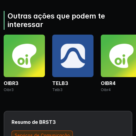
Outras ações que podem te
interessar
OIBR3
TELB3
OIBR4
Oibr3
Telb3
Oibr4
Resumo de BRST3
Serviços de Comunicação