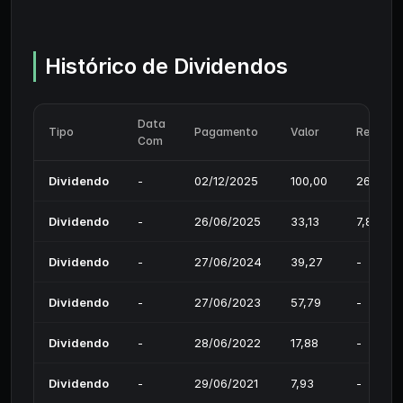
Histórico de Dividendos
Data
Tipo
Pagamento
Valor
Rendime
Com
Dividendo
-
02/12/2025
100,00
26,67%
Dividendo
-
26/06/2025
33,13
7,89%
Dividendo
-
27/06/2024
39,27
-
Dividendo
-
27/06/2023
57,79
-
Dividendo
-
28/06/2022
17,88
-
Dividendo
-
29/06/2021
7,93
-