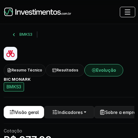
BMKS3
Evolução
Resumo Técnico
Resultados
BIC MONARK
BMKS3
Visão geral
Indicadores
Sobre a empre
Cotação