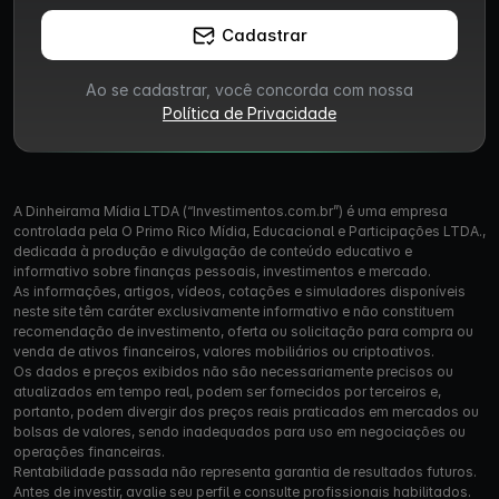
Cadastrar
Ao se cadastrar, você concorda com nossa
Política de Privacidade
A Dinheirama Mídia LTDA (“Investimentos.com.br”) é uma empresa
controlada pela O Primo Rico Mídia, Educacional e Participações LTDA.,
dedicada à produção e divulgação de conteúdo educativo e
informativo sobre finanças pessoais, investimentos e mercado.
As informações, artigos, vídeos, cotações e simuladores disponíveis
neste site têm caráter exclusivamente informativo e não constituem
recomendação de investimento, oferta ou solicitação para compra ou
venda de ativos financeiros, valores mobiliários ou criptoativos.
Os dados e preços exibidos não são necessariamente precisos ou
atualizados em tempo real, podem ser fornecidos por terceiros e,
portanto, podem divergir dos preços reais praticados em mercados ou
bolsas de valores, sendo inadequados para uso em negociações ou
operações financeiras.
Rentabilidade passada não representa garantia de resultados futuros.
Antes de investir, avalie seu perfil e consulte profissionais habilitados.