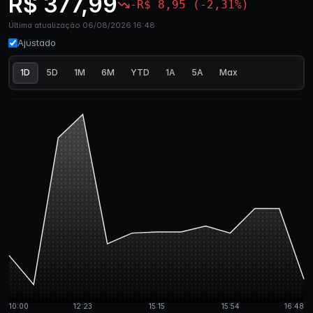
R$ 377,99
-R$ 8,95 (-2,31%)
Última atualização 06/08/2026 16:48
Ajustado
1D
5D
1M
6M
YTD
1A
5A
Max