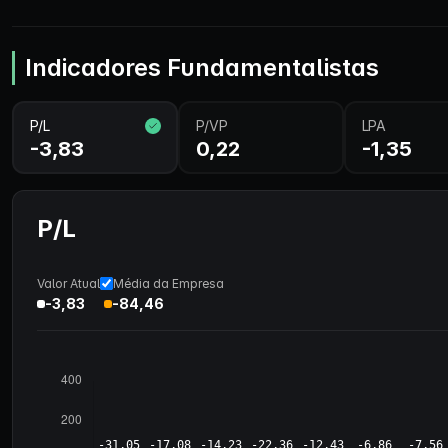
Indicadores Fundamentalistas
P/L
P/VP
LPA
-3,83
0,22
-1,35
P/L
Valor Atual
Média da Empresa
-3,83
-84,46