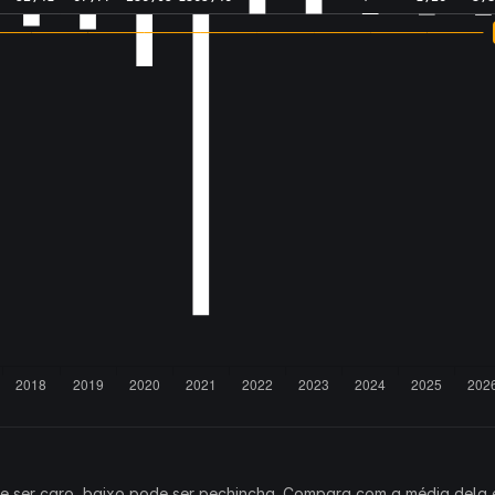
ode ser caro, baixo pode ser pechincha. Compara com a média dela