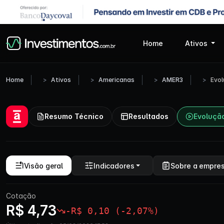
Home
Ativos
Home
Ativos
Americanas
AMER3
Evo
Resumo Técnico
Resultados
Evoluçã
Visão geral
Indicadores
Sobre a empre
Cotação
R$ 4,73
-R$ 0,10 (-2,07%)