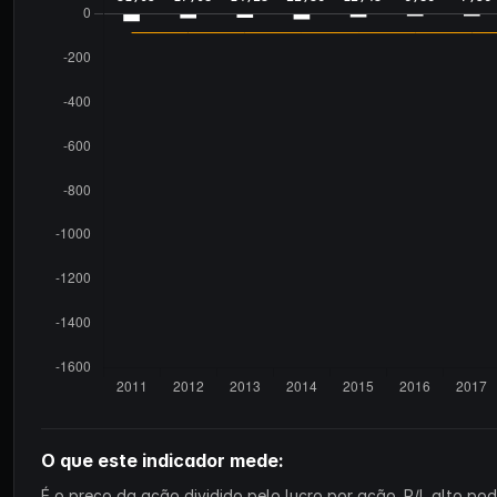
O que este indicador mede:
É o preço da ação dividido pelo lucro por ação. P/L alto p