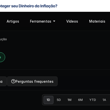
Artigos
Ferramentas
Vídeos
Materiais
lução
o
sa
Perguntas frequentes
1D
5D
1M
6M
YTD
1A