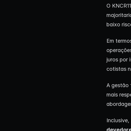
O KNCR11
majoritar
baixo ris
Em termos
operações 
juros por
cotistas 
A gestão 
mais resp
abordag
Inclusive,
devedore