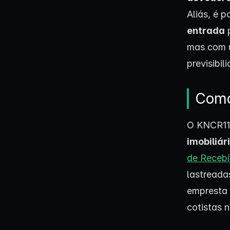
Aliás, é 
entrada
p
mas com u
previsibil
Como
O KNCR11
imobiliár
de Recebív
lastreada
empresta r
cotistas 