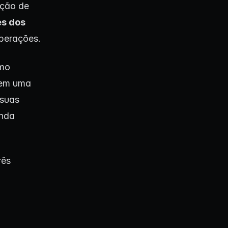
ação de
s dos
operações.
omo
tem uma
 suas
enda
rês