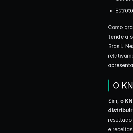
Estrut
Como gran
tende a s
Brasil. N
relativam
apresent
O KN
Sim,
o KN
distribui
resultado
e receita