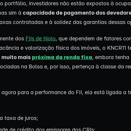
o portfólio, investidores não estão expostos à ocup
mas sim à
capacidade de pagamento dos devedore
taxas contratadas e à solidez das garantias dessas 
emente dos
FIIs de tijolo
, que dependem de fatores c
vacância e valorização física dos imóveis, o KNCR11 
 muito mais
próxima da
renda fixa
, embora tenha
ociadas na Bolsa e, por isso, pertença à classe da r
agora para a performance do FII, ela está ligada a t
a taxa de juros;
ade de crédito dos emissores dos CRIs;