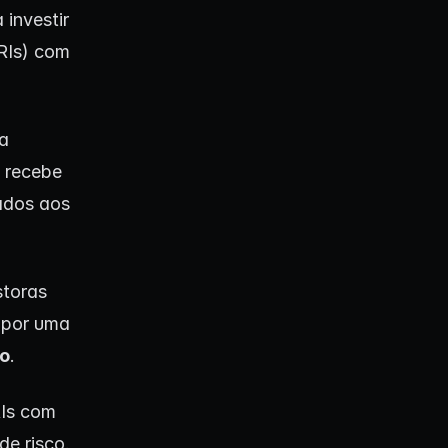
 investir
CRIs) com
ra
e recebe
ados aos
storas
 por uma
co
.
RIs com
de risco.