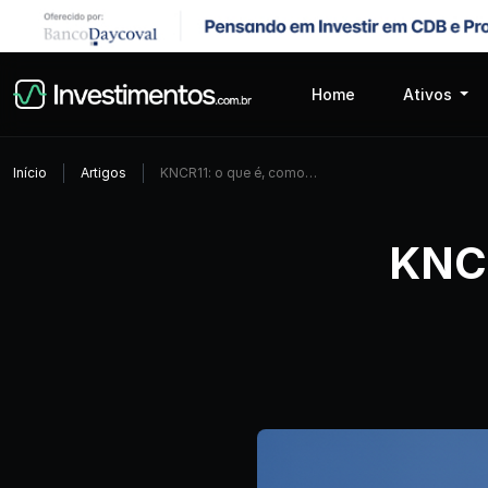
Home
Ativos
Início
Artigos
KNCR11: o que é, como…
KNCR