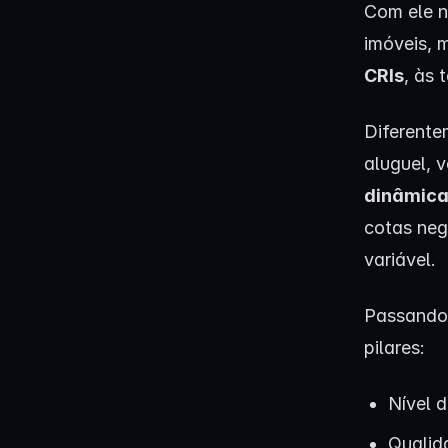
Com ele n
imóveis, 
CRIs
, às 
Diferent
aluguel, 
dinâmica
cotas neg
variável.
Passando 
pilares:
Nível d
Qualid