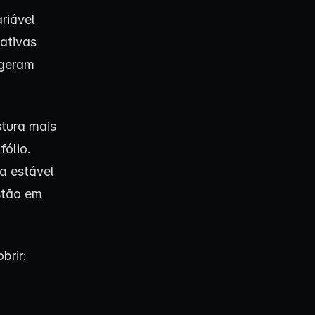
ariável
ativas
 geram
tura mais
fólio.
a estável
stão em
brir: