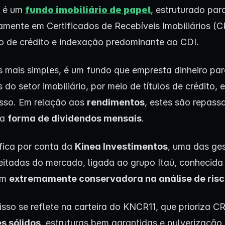
 é um
fundo imobiliário de papel
, estruturado para
iamente em Certificados de Recebíveis Imobiliários (
co de crédito e indexação predominante ao CDI.
 mais simples, é um fundo que empresta dinheiro pa
do setor imobiliário, por meio de títulos de crédito, 
 isso. Em relação aos
rendimentos
, estes são repass
na
forma de dividendos mensais
.
fica por conta da
Kinea Investimentos
, uma das ge
eitadas do mercado, ligada ao grupo Itaú, conhecida
em
extremamente conservadora na análise de ris
 isso se reflete na carteira do KNCR11, que prioriza C
s sólidos
, estruturas bem garantidas e pulverização 