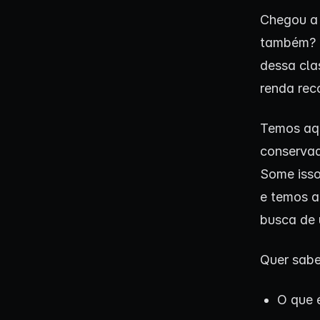
Chegou a h
também? E
dessa cla
renda rec
Temos aq
conservad
Some isso
e temos a
busca de 
Quer sabe
O que 