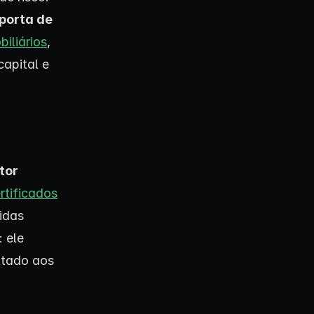
porta de
biliários
,
apital e
tor
rtificados
vidas
: ele
ultado aos