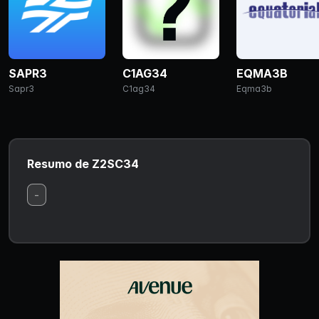
SAPR3
C1AG34
EQMA3B
Sapr3
C1ag34
Eqma3b
Resumo de Z2SC34
-