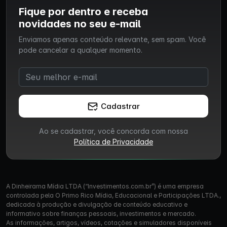
Fique por dentro e receba
novidades no seu e-mail
Enviamos apenas conteúdo relevante, sem spam. Você
pode cancelar a qualquer momento.
Cadastrar
Ao se cadastrar, você concorda com nossa
Política de Privacidade
A Dinheirama Mídia LTDA (“Investimentos.com.br”) é uma empresa
controlada pela O Primo Rico Mídia, Educacional e Participações LTDA.,
dedicada à produção e divulgação de conteúdo educativo e
informativo sobre finanças pessoais, investimentos e mercado.
As informações, artigos, vídeos, cotações e simuladores disponíveis