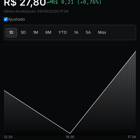
R$ 27,80
R$ 0,21 (+0,76%)
Última atualização 06/08/2026 17:34
Ajustado
1D
5D
1M
6M
YTD
1A
5A
Max