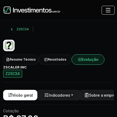
Z2SC34
Evolução
Resumo Técnico
Resultados
ZSCALER INC
Z2SC34
Visão geral
Indicadores
Sobre a empre
Cotação