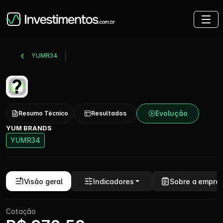
YUMR34
Evolução
Resumo Técnico
Resultados
YUM BRANDS
YUMR34
Visão geral
Indicadores
Sobre a empre
Cotação