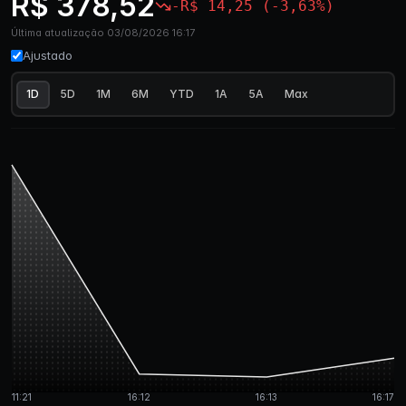
R$ 378,52
-R$ 14,25 (-3,63%)
Última atualização 03/08/2026 16:17
Ajustado
1D
5D
1M
6M
YTD
1A
5A
Max