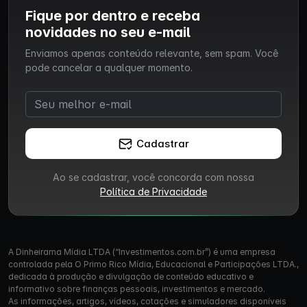
Fique por dentro e receba
novidades no seu e-mail
Enviamos apenas conteúdo relevante, sem spam. Você
pode cancelar a qualquer momento.
Cadastrar
Ao se cadastrar, você concorda com nossa
Política de Privacidade
A Dinheirama Mídia LTDA (“Investimentos.com.br”) é uma empresa
controlada pela O Primo Rico Mídia, Educacional e Participações LTDA.,
dedicada à produção e divulgação de conteúdo educativo e
informativo sobre finanças pessoais, investimentos e mercado.
As informações, artigos, vídeos, cotações e simuladores disponíveis