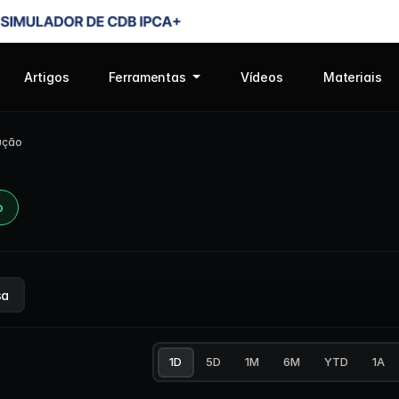
Artigos
Ferramentas
Vídeos
Materiais
ução
o
sa
1D
5D
1M
6M
YTD
1A