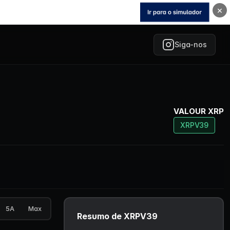
×
Siga-nos
VALOUR XRP
XRPV39
5A
Max
Resumo de XRPV39