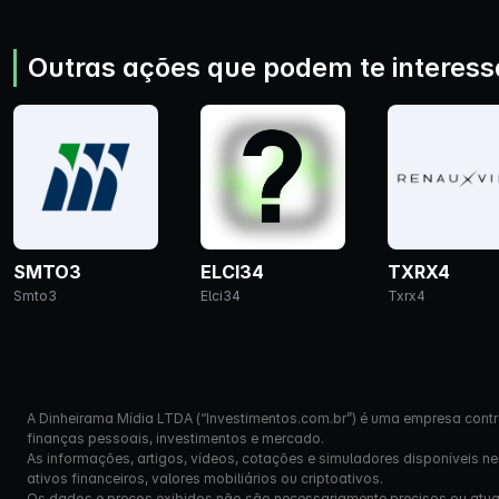
Outras ações que podem te interess
SMTO3
ELCI34
TXRX4
Smto3
Elci34
Txrx4
A Dinheirama Mídia LTDA (“Investimentos.com.br”) é uma empresa contr
finanças pessoais, investimentos e mercado.
As informações, artigos, vídeos, cotações e simuladores disponíveis n
ativos financeiros, valores mobiliários ou criptoativos.
Os dados e preços exibidos não são necessariamente precisos ou atual