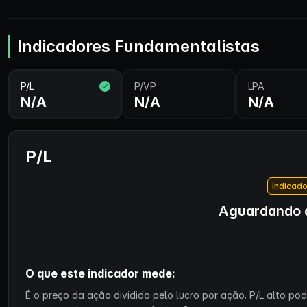
Indicadores Fundamentalistas
P/L
P/VP
LPA
N/A
N/A
N/A
P/L
Indicado
Aguardando d
O que este indicador mede:
É o preço da ação dividido pelo lucro por ação. P/L alto p