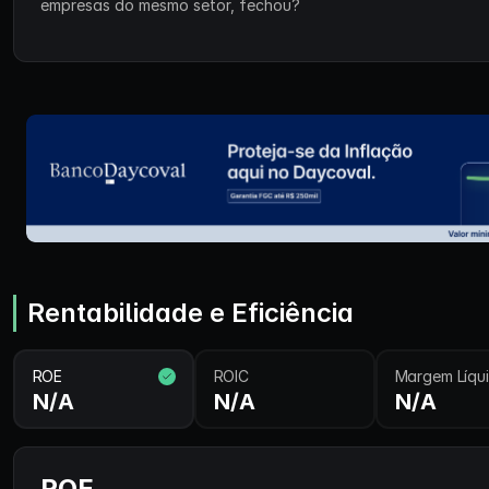
empresas do mesmo setor, fechou?
Rentabilidade e Eficiência
ROE
ROIC
Margem Líqu
N/A
N/A
N/A
ROE