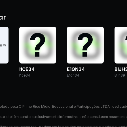
ar
I1CE34
E1QN34
BIJH
I1ce34
E1qn34
Bijh39
olada pela O Primo Rico Mídia, Educacional e Participações LTDA., dedicad
este site têm caráter exclusivamente informativo e não constituem recomend
izados em tempo real, podem ser fornecidos por terceiros e, portanto, pod