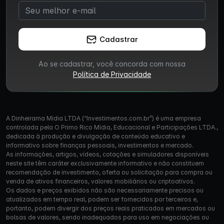
Cadastrar
Ao se cadastrar, você concorda com nossa
Política de Privacidade
A Dinheirama Mídia LTDA (“Investimentos.com.br”) é uma empresa
controlada pela O Primo Rico Mídia, Educacional e Participações LTDA.,
dedicada à produção e divulgação de conteúdo educativo e
informativo sobre finanças pessoais, investimentos e mercado.
As informações, artigos, vídeos, cotações e simuladores disponíveis
neste site têm caráter exclusivamente informativo e não constituem
recomendação de investimento, oferta ou solicitação para compra ou
venda de ativos financeiros, valores mobiliários ou criptoativos.
Os dados e preços exibidos não são necessariamente precisos ou
atualizados em tempo real, podem ser fornecidos por terceiros e,
portanto, podem divergir dos preços reais praticados em mercados ou
bolsas de valores, sendo inadequados para uso em negociações ou