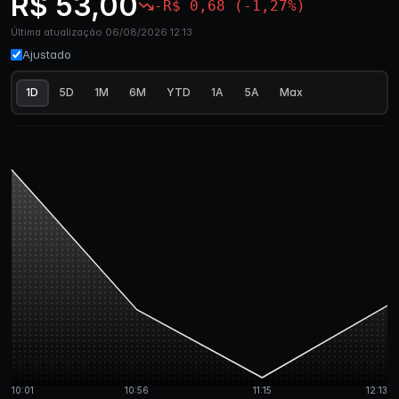
R$ 53,00
-R$ 0,68 (-1,27%)
Última atualização 06/08/2026 12:13
Ajustado
1D
5D
1M
6M
YTD
1A
5A
Max