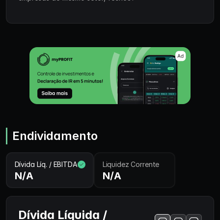
Endividamento
Dívida Líq. / EBITDA
Liquidez Corrente
N/A
N/A
Dívida Líquida /