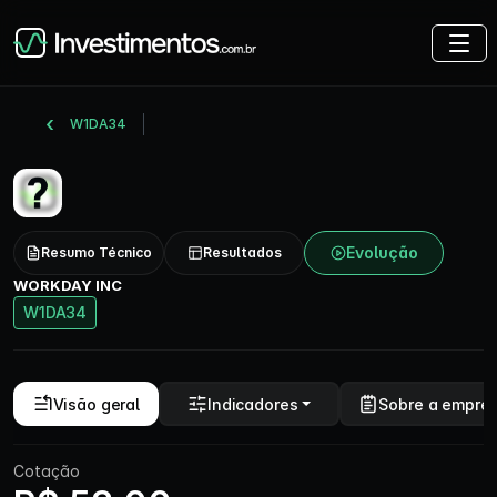
W1DA34
Evolução
Resumo Técnico
Resultados
WORKDAY INC
W1DA34
Visão geral
Indicadores
Sobre a empre
Cotação