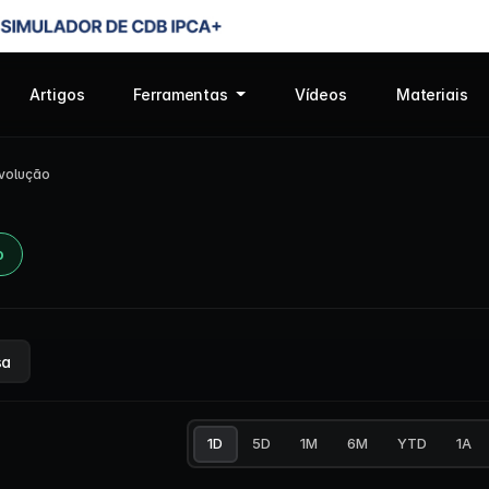
Artigos
Ferramentas
Vídeos
Materiais
volução
o
sa
1D
5D
1M
6M
YTD
1A