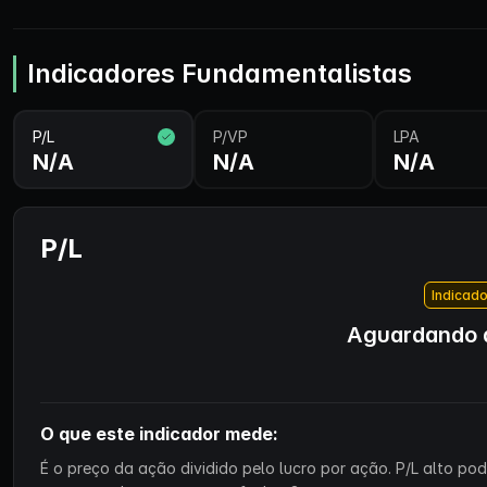
Indicadores Fundamentalistas
P/L
P/VP
LPA
N/A
N/A
N/A
P/L
Indicado
Aguardando d
O que este indicador mede:
É o preço da ação dividido pelo lucro por ação. P/L alto p