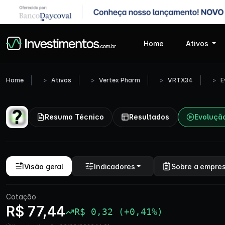
Home
Ativos
Home
Ativos
Vertex Pharm
VRTX34
E
Resumo Técnico
Resultados
Evoluçã
Visão geral
Indicadores
Sobre a empre
Cotação
R$ 77,44
R$ 0,32 (+0,41%)