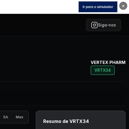
×
Siga-nos
VERTEX PHARM
VRTX34
5A
Max
Resumo de VRTX34