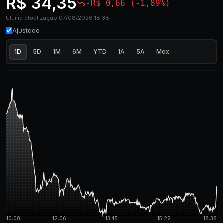
R$ 34,35
-R$ 0,66 (-1,89%)
Última atualização 07/08/2026 18:38
Ajustado
1D
5D
1M
6M
YTD
1A
5A
Max