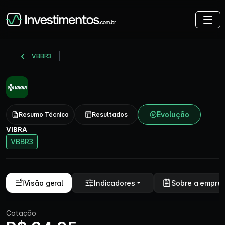
VBBR3
Evolução
Resumo Técnico
Resultados
VIBRA
VBBR3
Visão geral
Indicadores
Sobre a empre
Cotação