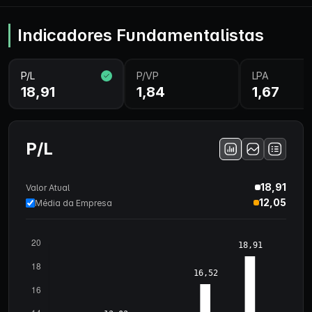
Indicadores Fundamentalistas
P/L
P/VP
LPA
18,91
1,84
1,67
P/L
18,91
Valor Atual
12,05
Média da Empresa