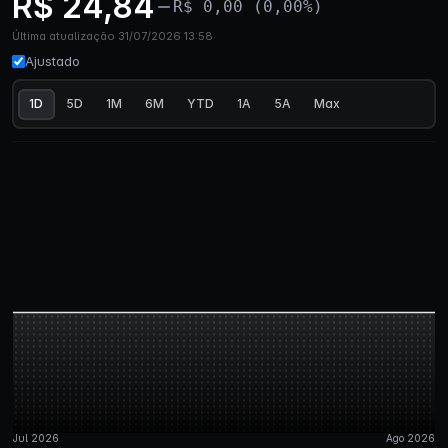
R$ 24,84
R$ 0,00 (0,00%)
Última atualização 31/07/2026 13:58
Ajustado
1D
5D
1M
6M
YTD
1A
5A
Max