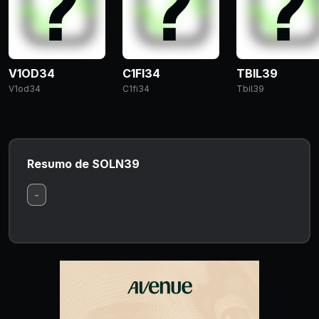
V1OD34
C1FI34
TBIL39
V1od34
C1fi34
Tbil39
Resumo de SOLN39
-