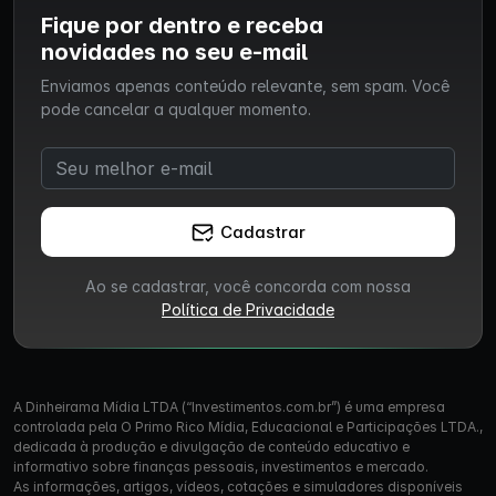
Fique por dentro e receba
novidades no seu e-mail
Enviamos apenas conteúdo relevante, sem spam. Você
pode cancelar a qualquer momento.
Cadastrar
Ao se cadastrar, você concorda com nossa
Política de Privacidade
A Dinheirama Mídia LTDA (“Investimentos.com.br”) é uma empresa
controlada pela O Primo Rico Mídia, Educacional e Participações LTDA.,
dedicada à produção e divulgação de conteúdo educativo e
informativo sobre finanças pessoais, investimentos e mercado.
As informações, artigos, vídeos, cotações e simuladores disponíveis