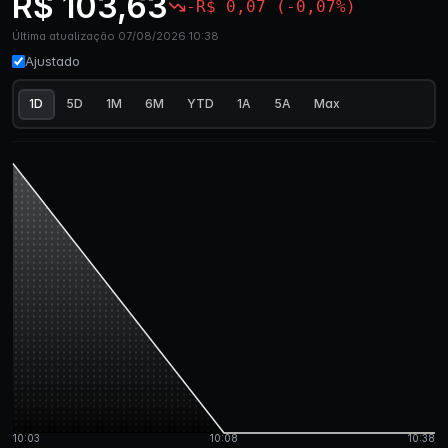
R$ 103,63
-R$ 0,07 (-0,07%)
Última atualização 07/08/2026 10:38
Ajustado
1D
5D
1M
6M
YTD
1A
5A
Max