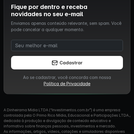
Fique por dentro e receba
novidades no seu e-mail
Enviamos apenas conteúdo relevante, sem spam. Você
pode cancelar a qualquer momento.
Cadastrar
Ao se cadastrar, você concorda com nossa
Política de Privacidade
A Dinheirama Mídia LTDA (“Investimentos.com.br”) é uma empresa
controlada pela O Primo Rico Mídia, Educacional e Participações LTDA.,
dedicada à produção e divulgação de conteúdo educativo e
informativo sobre finanças pessoais, investimentos e mercado.
As informações, artigos, vídeos, cotações e simuladores disponíveis