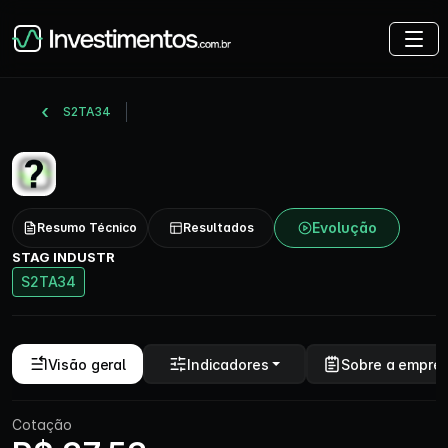
S2TA34
Evolução
Resumo Técnico
Resultados
STAG INDUSTR
S2TA34
Visão geral
Indicadores
Sobre a empre
Cotação