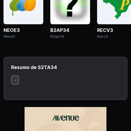
NEOE3
B2AP34
RECV3
Neoe3
B2ap34
Recv3
Resumo de S2TA34
-