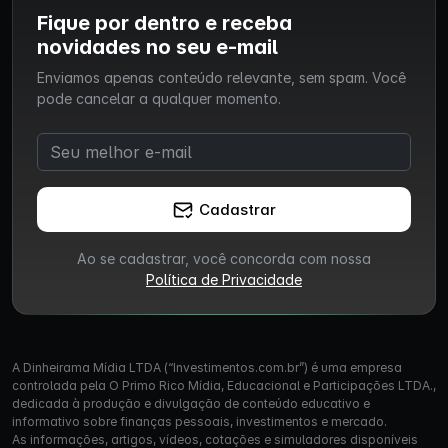
Fique por dentro e receba
novidades no seu e-mail
Enviamos apenas conteúdo relevante, sem spam. Você
pode cancelar a qualquer momento.
Cadastrar
Ao se cadastrar, você concorda com nossa
Política de Privacidade
A Dinheirama Mídia LTDA (“Investimentos.com.br”) é uma empresa
controlada pela O Primo Rico Mídia, Educacional e Participações LTDA.,
dedicada à produção e divulgação de conteúdo educativo e
informativo sobre finanças pessoais, investimentos e mercado.
As informações, artigos, vídeos, cotações e simuladores disponíveis