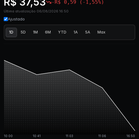
R$ 37,53
-R$ 0,59 (-1,55%)
Última atualização 06/08/2026 16:50
Ajustado
1D
5D
1M
6M
YTD
1A
5A
Max